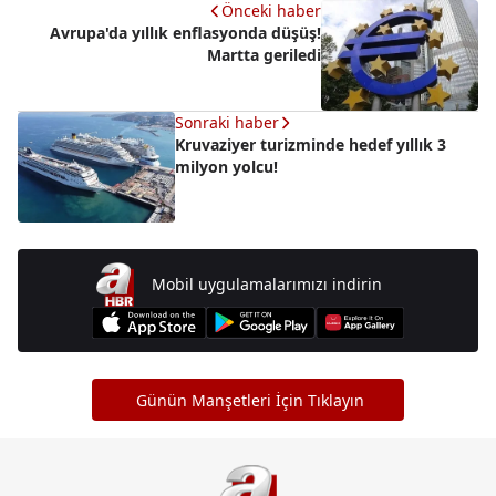
Önceki haber
Avrupa'da yıllık enflasyonda düşüş!
Martta geriledi
Sonraki haber
Kruvaziyer turizminde hedef yıllık 3
milyon yolcu!
Mobil uygulamalarımızı indirin
Günün Manşetleri İçin Tıklayın