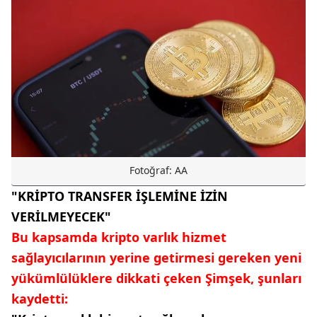
Fotoğraf: AA
"KRİPTO TRANSFER İŞLEMİNE İZİN
VERİLMEYECEK"
Bu kapsamda kripto varlık hizmet
sağlayıcılarının yerine getirmesi gereken yeni
yükümlülüklere dikkati çeken Şimşek, şunları
kaydetti: