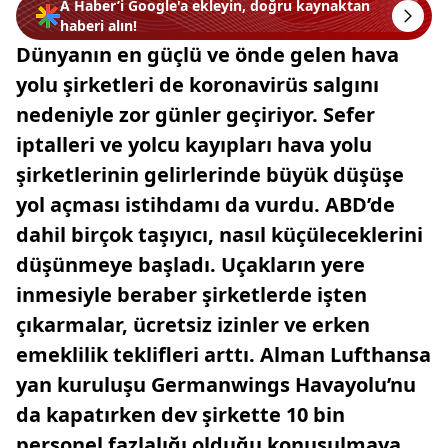
A Haber’i Google'a ekleyin, doğru kaynaktan
haberi alın!
Dünyanın en güçlü ve önde gelen hava
yolu şirketleri de koronavirüs salgını
nedeniyle zor günler geçiriyor. Sefer
iptalleri ve yolcu kayıpları hava yolu
şirketlerinin gelirlerinde büyük düşüşe
yol açması istihdamı da vurdu. ABD’de
dahil birçok taşıyıcı, nasıl küçüleceklerini
düşünmeye başladı. Uçakların yere
inmesiyle beraber şirketlerde işten
çıkarmalar, ücretsiz izinler ve erken
emeklilik teklifleri arttı. Alman Lufthansa
yan kuruluşu Germanwings Havayolu’nu
da kapatırken dev şirkette 10 bin
personel fazlalığı olduğu konuşulmaya