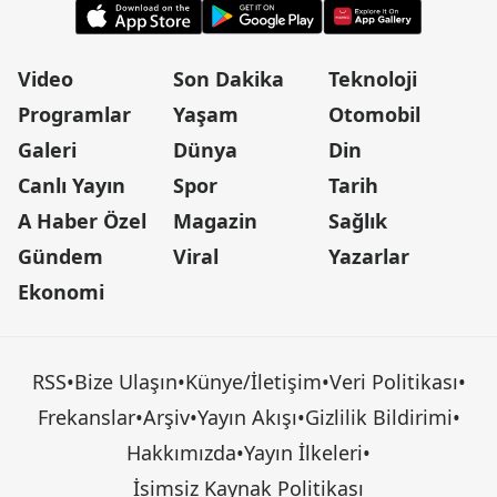
Video
Son Dakika
Teknoloji
Programlar
Yaşam
Otomobil
Galeri
Dünya
Din
Canlı Yayın
Spor
Tarih
A Haber Özel
Magazin
Sağlık
Gündem
Viral
Yazarlar
Ekonomi
RSS
•
Bize Ulaşın
•
Künye/İletişim
•
Veri Politikası
•
Frekanslar
•
Arşiv
•
Yayın Akışı
•
Gizlilik Bildirimi
•
Hakkımızda
•
Yayın İlkeleri
•
İsimsiz Kaynak Politikası