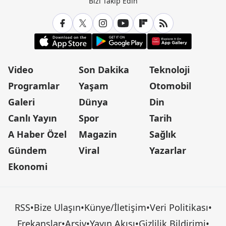
Bizi Takip Edin
Video
Son Dakika
Teknoloji
Programlar
Yaşam
Otomobil
Galeri
Dünya
Din
Canlı Yayın
Spor
Tarih
A Haber Özel
Magazin
Sağlık
Gündem
Viral
Yazarlar
Ekonomi
RSS
•
Bize Ulaşın
•
Künye/İletişim
•
Veri Politikası
•
Frekanslar
•
Arşiv
•
Yayın Akışı
•
Gizlilik Bildirimi
•