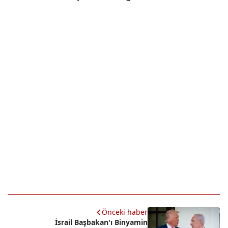
Önceki haber
İsrail Başbakan'ı Binyamin