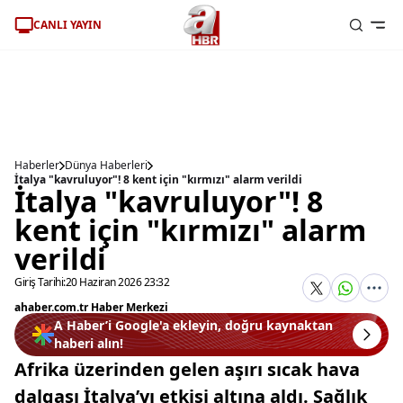
CANLI YAYIN
Haberler
Dünya Haberleri
İtalya "kavruluyor"! 8 kent için "kırmızı" alarm verildi
İtalya "kavruluyor"! 8
kent için "kırmızı" alarm
verildi
Giriş Tarihi:
20 Haziran 2026 23:32
ahaber.com.tr Haber Merkezi
A Haber’i Google'a ekleyin, doğru kaynaktan
haberi alın!
Afrika üzerinden gelen aşırı sıcak hava
dalgası İtalya’yı etkisi altına aldı. Sağlık