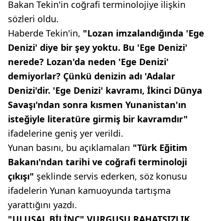
Bakan Tekin'in coğrafi terminolojiye ilişkin
sözleri oldu.
Haberde Tekin'in,
"Lozan imzalandığında 'Ege
Denizi' diye bir şey yoktu. Bu 'Ege Denizi'
nerede? Lozan'da neden 'Ege Denizi'
demiyorlar? Çünkü denizin adı 'Adalar
Denizi'dir. 'Ege Denizi' kavramı, İkinci Dünya
Savaşı'ndan sonra kısmen Yunanistan'ın
isteğiyle literatüre girmiş bir kavramdır"
ifadelerine geniş yer verildi.
Yunan basını, bu açıklamaları
"Türk Eğitim
Bakanı'ndan tarihi ve coğrafi terminoloji
çıkışı"
şeklinde servis ederken, söz konusu
ifadelerin Yunan kamuoyunda tartışma
yarattığını yazdı.
"ULUSAL BİLİNÇ" VURGUSU RAHATSIZLIK