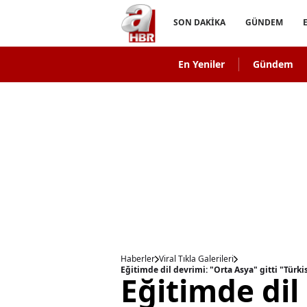
SON DAKİKA
GÜNDEM
En Yeniler
Gündem
Haberler
Viral Tıkla Galerileri
Eğitimde dil devrimi: "Orta Asya" gitti "Türki
Eğitimde dil