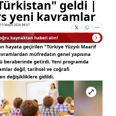
Türkistan" geldi |
rs yeni kavramlar
15 Mayıs 2026 08:57
doğru kaynaktan haberi alın!
an hayata geçirilen "Türkiye Yüzyılı Maarif
kavramlardan müfredatın genel yapısına
ü beraberinde getirdi. Yeni programda
mlar değil, tarihsel ve coğrafi
 değişikliklere gidildi.