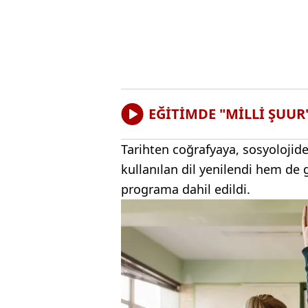
EĞİTİMDE "MİLLİ ŞUU
Tarihten coğrafyaya, sosyolojid
kullanılan dil yenilendi hem de 
programa dahil edildi.