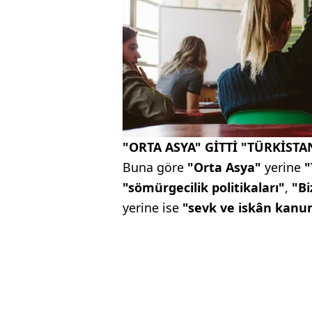
"ORTA ASYA" GİTTİ "TÜRKİSTA
Buna göre
"Orta Asya"
yerine
"
"sömürgecilik politikaları"
,
"Bi
yerine ise
"sevk ve iskân kan