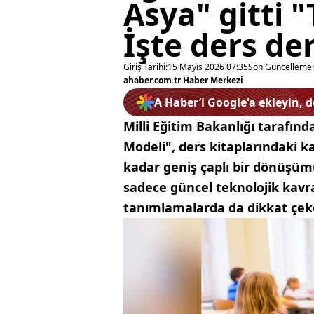
Asya" gitti "
İşte ders de
Giriş Tarihi:
15 Mayıs 2026 07:35
Son Güncelleme:
ahaber.com.tr Haber Merkezi
A Haber’i Google'a ekleyin, 
Milli Eğitim Bakanlığı tarafınd
Modeli", ders kitaplarındaki 
kadar geniş çaplı bir dönüşüm
sadece güncel teknolojik kavra
tanımlamalarda da dikkat çeken