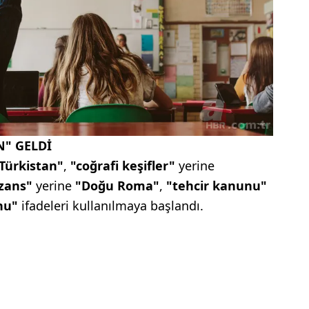
N" GELDİ
Türkistan"
,
"coğrafi keşifler"
yerine
zans"
yerine
"Doğu Roma"
,
"tehcir kanunu"
unu"
ifadeleri kullanılmaya başlandı.