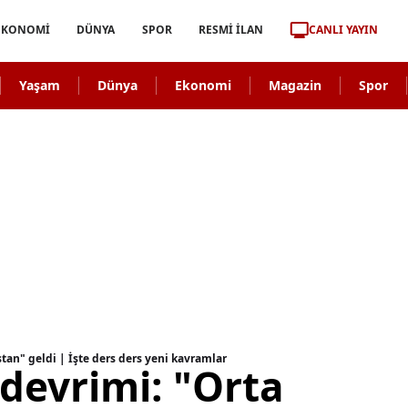
CANLI YAYIN
EKONOMİ
DÜNYA
SPOR
RESMİ İLAN
Yaşam
Dünya
Ekonomi
Magazin
Spor
stan" geldi | İşte ders ders yeni kavramlar
 devrimi: "Orta