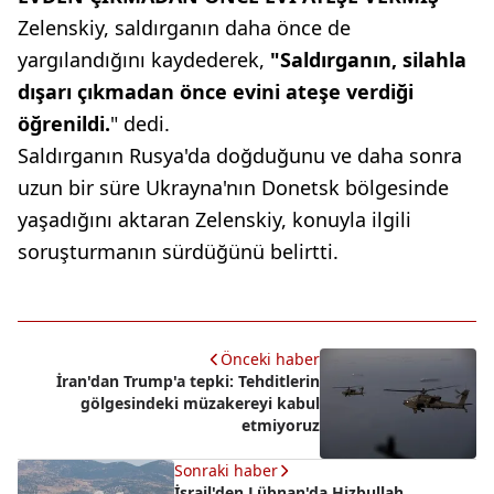
Zelenskiy, saldırganın daha önce de
yargılandığını kaydederek,
"Saldırganın, silahla
dışarı çıkmadan önce evini ateşe verdiği
öğrenildi.
" dedi.
Saldırganın Rusya'da doğduğunu ve daha sonra
uzun bir süre Ukrayna'nın Donetsk bölgesinde
yaşadığını aktaran Zelenskiy, konuyla ilgili
soruşturmanın sürdüğünü belirtti.
Önceki haber
İran'dan Trump'a tepki: Tehditlerin
gölgesindeki müzakereyi kabul
etmiyoruz
Sonraki haber
İsrail'den Lübnan'da Hizbullah