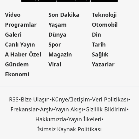
Video
Son Dakika
Teknoloji
Programlar
Yaşam
Otomobil
Galeri
Dünya
Din
Canlı Yayın
Spor
Tarih
A Haber Özel
Magazin
Sağlık
Gündem
Viral
Yazarlar
Ekonomi
RSS
•
Bize Ulaşın
•
Künye/İletişim
•
Veri Politikası
•
Frekanslar
•
Arşiv
•
Yayın Akışı
•
Gizlilik Bildirimi
•
Hakkımızda
•
Yayın İlkeleri
•
İsimsiz Kaynak Politikası