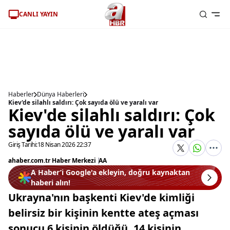
CANLI YAYIN
Haberler
Dünya Haberleri
Kiev'de silahlı saldırı: Çok sayıda ölü ve yaralı var
Kiev'de silahlı saldırı: Çok
sayıda ölü ve yaralı var
Giriş Tarihi:
18 Nisan 2026 22:37
ahaber.com.tr Haber Merkezi
|
AA
A Haber’i Google'a ekleyin, doğru kaynaktan
haberi alın!
Ukrayna'nın başkenti Kiev'de kimliği
belirsiz bir kişinin kentte ateş açması
sonucu 6 kişinin öldüğü, 14 kişinin