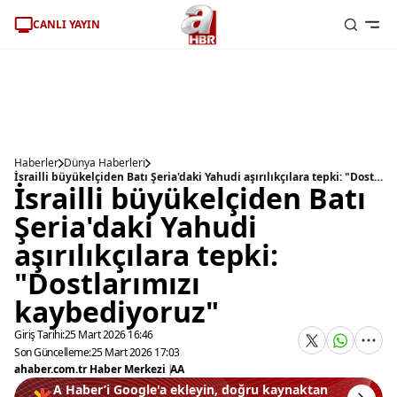
CANLI YAYIN
Haberler
Dünya Haberleri
İsrailli büyükelçiden Batı Şeria'daki Yahudi aşırılıkçılara tepki: "Dostlarımızı kaybediyoruz"
İsrailli büyükelçiden Batı
Şeria'daki Yahudi
aşırılıkçılara tepki:
"Dostlarımızı
kaybediyoruz"
Giriş Tarihi:
25 Mart 2026 16:46
Son Güncelleme:
25 Mart 2026 17:03
ahaber.com.tr Haber Merkezi
|
AA
A Haber’i Google'a ekleyin, doğru kaynaktan