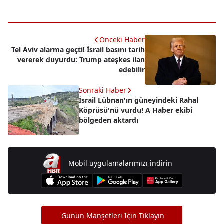
Önceki Haber
Tel Aviv alarma geçti! İsrail basını tarih
vererek duyurdu: Trump ateşkes ilan
edebilir
Sonraki Haber
İsrail Lübnan'ın güneyindeki Rahal
Köprüsü'nü vurdu! A Haber ekibi
bölgeden aktardı
Mobil uygulamalarımızı indirin
Günün Manşetleri İçin Tıklayın