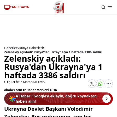
CANLI YAYIN
Haberler
Dünya Haberleri
Zelenskiy açıkladı: Rusya'dan Ukrayna'ya 1 haftada 3386 saldırı
Zelenskiy açıkladı:
Rusya'dan Ukrayna'ya 1
haftada 3386 saldırı
Giriş Tarihi:
15 Mart 2026 16:19
ahaber.com.tr Haber Merkezi
|
DHA
A Haber’i Google'a ekleyin, doğru kaynaktan
haberi alın!
Ukrayna Devlet Başkanı Volodimir
Zelenskiy, Rus ordusunun, son bir