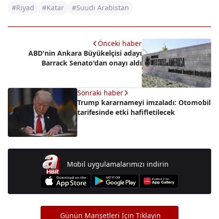
#Riyad
#Katar
#Suudi Arabistan
Önceki haber
ABD'nin Ankara Büyükelçisi adayı
Barrack Senato'dan onayı aldı
Sonraki haber
Trump kararnameyi imzaladı: Otomobil
tarifesinde etki hafifletilecek
Mobil uygulamalarımızı indirin
Günün Manşetleri İçin Tıklayın