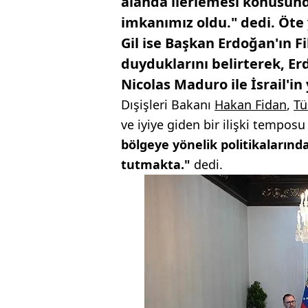
alanda ilerlemesi konusunda
imkanımız oldu." dedi. Öte
Gil ise Başkan Erdoğan'ın Fi
duyduklarını belirterek, E
Nicolas Maduro ile İsrail'in 
Dışişleri Bakanı
Hakan Fidan
,
Tü
ve iyiye giden bir ilişki temposu
bölgeye yönelik politikalarınd
tutmakta."
dedi.