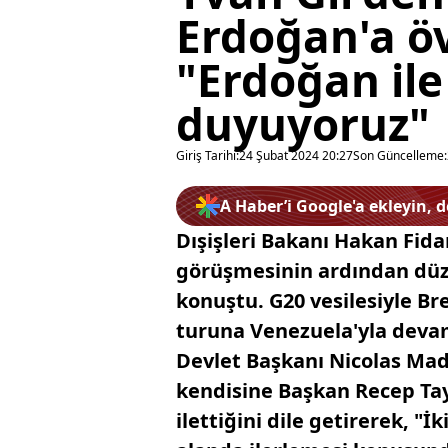
Erdoğan'a öv
"Erdoğan ile
duyuyoruz"
Giriş Tarihi:
24 Şubat 2024 20:27
Son Güncelleme:
A Haber’i Google'a ekleyin, 
Dışişleri Bakanı Hakan Fida
görüşmesinin ardından düz
konuştu. G20 vesilesiyle Br
turuna Venezuela'yla devam
Devlet Başkanı Nicolas Mad
kendisine Başkan Recep Tayy
ilettiğini dile getirerek, "İk