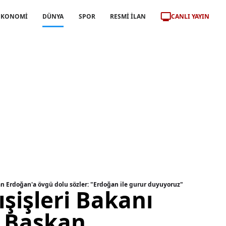
CANLI YAYIN
EKONOMİ
DÜNYA
SPOR
RESMİ İLAN
an Erdoğan'a övgü dolu sözler: "Erdoğan ile gurur duyuyoruz"
şişleri Bakanı
n Başkan