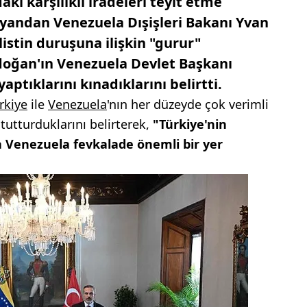
ki karşılıklı iradeleri teyit etme
 yandan Venezuela Dışişleri Bakanı Yvan
listin duruşuna ilişkin "gurur"
rdoğan'ın Venezuela Devlet Başkanı
yaptıklarını kınadıklarını belirtti.
rkiye
ile
Venezuela
'nın her düzeyde çok verimli
 tutturduklarını belirterek,
"Türkiye'nin
a Venezuela fevkalade önemli bir yer