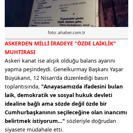
foto: ahaber.com.tr
ASKERDEN MİLLİ İRADEYE "ÖZDE LAİKLİK"
MUHTIRASI
Askeri kanat ise alışık olduğu balans ayarını
yapma peşindeydi. Genelkurmay Başkanı Yaşar
Büyükanıt, 12 Nisan'da düzenlediği basın
toplantısında,
"Anayasamızda ifadesini bulan
laik, demokratik ve sosyal hukuk devleti
idealine bağlı ama sözde değil özde bir
Cumhurbaşkanının seçileceğine olan inancımı
belirtmek istiyorum..."
sözleriyle doğrudan
siyasete müdahale etti.