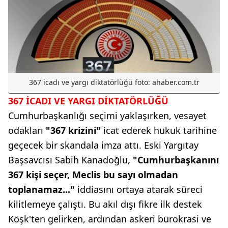
367 icadı ve yargı diktatörlüğü foto: ahaber.com.tr
367 İCADI VE YARGI DİKTATÖRLÜĞÜ
Cumhurbaşkanlığı seçimi yaklaşırken, vesayet
odakları
"367 krizini"
icat ederek hukuk tarihine
geçecek bir skandala imza attı. Eski Yargıtay
Başsavcısı Sabih Kanadoğlu,
"Cumhurbaşkanını
367 kişi seçer, Meclis bu sayı olmadan
toplanamaz..."
iddiasını ortaya atarak süreci
kilitlemeye çalıştı. Bu akıl dışı fikre ilk destek
Köşk'ten gelirken, ardından askeri bürokrasi ve