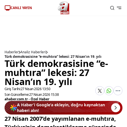
CANLI YAYIN
Haberler
Analiz Haberleri
Türk demokrasisine “e-muhtıra” lekesi: 27 Nisan’ın 19. yılı
Türk demokrasisine “e-
muhtıra” lekesi: 27
Nisan’ın 19. yılı
Giriş Tarihi:
27 Nisan 2026 13:50
Son Güncelleme:
27 Nisan 2026 15:38
ahaber.com.tr - Özel Haber
A Haber’i Google'a ekleyin, doğru kaynaktan
haberi alın!
27 Nisan 2007’de yayımlanan e-muhtıra,