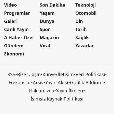
Video
Son Dakika
Teknoloji
Programlar
Yaşam
Otomobil
Galeri
Dünya
Din
Canlı Yayın
Spor
Tarih
A Haber Özel
Magazin
Sağlık
Gündem
Viral
Yazarlar
Ekonomi
RSS
•
Bize Ulaşın
•
Künye/İletişim
•
Veri Politikası
•
Frekanslar
•
Arşiv
•
Yayın Akışı
•
Gizlilik Bildirimi
•
Hakkımızda
•
Yayın İlkeleri
•
İsimsiz Kaynak Politikası