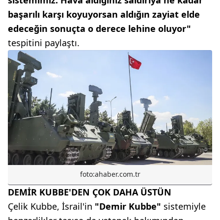
sistemimiz. Hava aldığınız saldırıya ne kadar
başarılı karşı koyuyorsan aldığın zayiat elde
edeceğin sonuçta o derece lehine oluyor"
tespitini paylaştı.
foto:ahaber.com.tr
DEMİR KUBBE'DEN ÇOK DAHA ÜSTÜN
Çelik Kubbe, İsrail'in
"Demir Kubbe"
sistemiyle