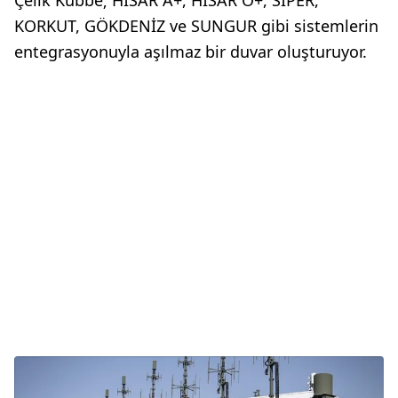
Çelik Kubbe; HİSAR A+, HİSAR O+, SİPER,
KORKUT, GÖKDENİZ ve SUNGUR gibi sistemlerin
entegrasyonuyla aşılmaz bir duvar oluşturuyor.