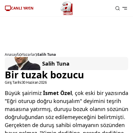
CANLI YAYIN
Anasayfa
Yazarlar
Salih Tuna
Salih Tuna
Bir tuzak bozucu
Giriş Tarihi:
30 Haziran 2026
Büyük şairimiz
İsmet Özel
, çok eski bir yazısında
"Eğri oturup doğru konuşalım" deyimini teşrih
masasına yatırmış, duruşu bozuk olanın sözünün
doğruluğundan söz edilemeyeceğini belirtmişti.
Gerçekten de duruş sahibi olmayanın sözünden