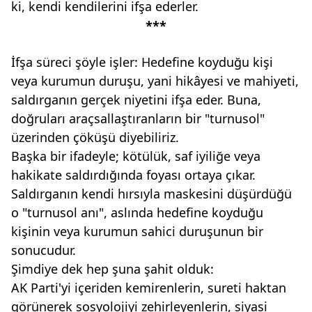
ki, kendi kendilerini ifşa ederler.
***
İfşa süreci şöyle işler: Hedefine koyduğu kişi
veya kurumun duruşu, yani hikâyesi ve mahiyeti,
saldırganın gerçek niyetini ifşa eder. Buna,
doğruları araçsallaştıranların bir "turnusol"
üzerinden çöküşü diyebiliriz.
Başka bir ifadeyle; kötülük, saf iyiliğe veya
hakikate saldırdığında foyası ortaya çıkar.
Saldırganın kendi hırsıyla maskesini düşürdüğü
o "turnusol anı", aslında hedefine koyduğu
kişinin veya kurumun sahici duruşunun bir
sonucudur.
Şimdiye dek hep şuna şahit olduk:
AK Parti'yi içeriden kemirenlerin, sureti haktan
görünerek sosyolojiyi zehirleyenlerin, siyasi