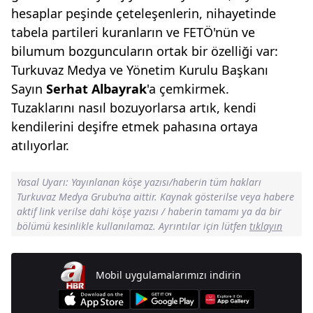
hesaplar peşinde çeteleşenlerin, nihayetinde
tabela partileri kuranların ve FETÖ'nün ve
bilumum bozguncuların ortak bir özelliği var:
Turkuvaz Medya ve Yönetim Kurulu Başkanı
Sayın
Serhat Albayrak
'a çemkirmek.
Tuzaklarını nasıl bozuyorlarsa artık, kendi
kendilerini deşifre etmek pahasına ortaya
atılıyorlar.
Yasal Uyarı: Yayınlanan köşe yazısı/haberin tüm hakları
Turkuvaz Medya Grubu’na aittir. Kaynak gösterilse veya habere
aktif link verilse dahi köşe yazısı / haberin tamamı ya da bir
bölümü kesinlikle kullanılamaz. Ayrıntılar için lütfen
tıklayın
Mobil uygulamalarımızı indirin