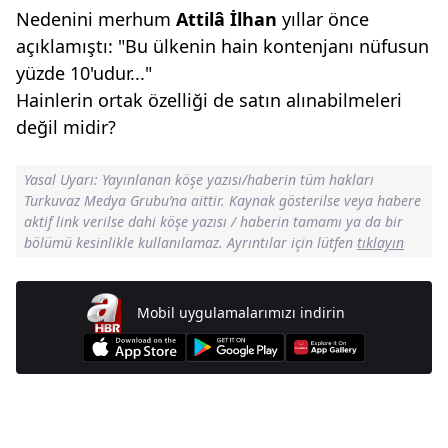
Nedenini merhum
Attilâ İlhan
yıllar önce
açıklamıştı: "Bu ülkenin hain kontenjanı nüfusun
yüzde 10'udur..."
Hainlerin ortak özelliği de satın alınabilmeleri
değil midir?
Yasal Uyarı: Yayınlanan köşe yazısı/haberin tüm hakları
Turkuvaz Medya Grubu’na aittir. Kaynak gösterilse veya habere
aktif link verilse dahi köşe yazısı / haberin tamamı ya da bir
bölümü kesinlikle kullanılamaz. Ayrıntılar için lütfen
tıklayın
Mobil uygulamalarımızı indirin
Günün Manşetleri İçin Tıklayın