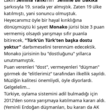
Lakin
Semiha Yankı
'nın
"Seninle Bir Dakika"
şarkısıyla 19. sırada yer almıştık. Zaten 19 ülke
katılmıştı, yani sonuncu olmuştuk.
Heyecanımız öyle bir hayal kırıklığına
dönüşmüştü ki şayet
Monako
jürisi bize 3 puan
vermemiş olsaydı yarışmayı sıfır puanla
bitirecek,
"Türk'ün
Türk'ten başka dostu
yoktur"
darbımeselini terennüm edecektik.
Monako jürisinin bu "dostluğunu" yıllarca
unutmamıştık.
Puan verenleri "dost", vermeyenleri "düşman"
görmek de "elitlerimiz" tarafından ilkellik sayıldı.
Müziğin kalitesi önemliydi, öyle diyorlardı.
Gelgelelim...
Türkiye, oylama sistemini adil bulmadığı için
2012'den sonra yarışmaya katılmama kararı aldı.
(Yeminli Erdoğan düşmanları, bu kararı da AK