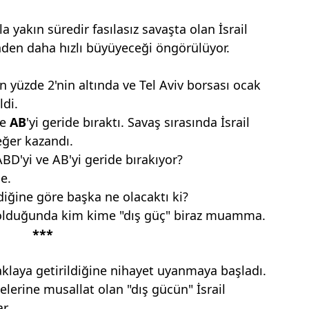
a yakın süredir fasılasız savaşta olan İsrail
nden daha hızlı büyüyeceği öngörülüyor.
on yüzde 2'nin altında ve Tel Aviv borsası ocak
di.
ve
AB
'yi geride bıraktı. Savaş sırasında İsrail
eğer kazandı.
ABD'yi ve AB'yi geride bırakıyor?
e.
rdiğine göre başka ne olacaktı ki?
u olduğunda kim kime "dış güç" biraz muamma.
***
aklaya getirildiğine nihayet uyanmaya başladı.
kelerine musallat olan "dış gücün" İsrail
r.