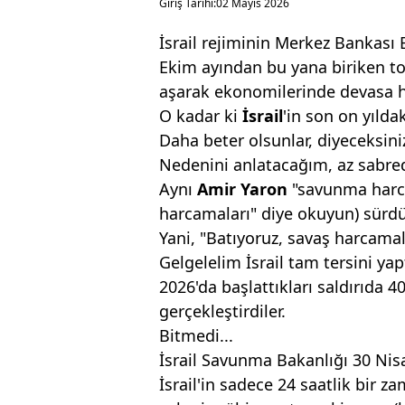
Giriş Tarihi:
02 Mayıs 2026
İsrail rejiminin Merkez Bankası
Ekim ayından bu yana biriken to
aşarak ekonomilerinde devasa h
O kadar ki
İsrail
'in son on yıld
Daha beter olsunlar, diyeceksini
Nedenini anlatacağım, az sabre
Aynı
Amir Yaron
"savunma harca
harcamaları" diye okuyun) sürd
Yani, "Batıyoruz, savaş harcamal
Gelgelelim İsrail tam tersini yapt
2026'da başlattıkları saldırıda 4
gerçekleştirdiler.
Bitmedi...
İsrail Savunma Bakanlığı 30 Nis
İsrail'in sadece 24 saatlik bir 