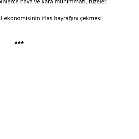
nlerce hava ve kara mühimmatı, füzeler,
il ekonomisinin iflas bayrağını çekmesi
***