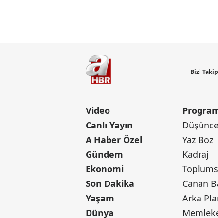
Günün M
Bizi Taki
Video
Program
Canlı Yayın
Düşünce 
A Haber Özel
Yaz Boz
Gündem
Kadraj
Ekonomi
Toplumsa
Son Dakika
Yaşam
Arka Pla
Dünya
Memleke