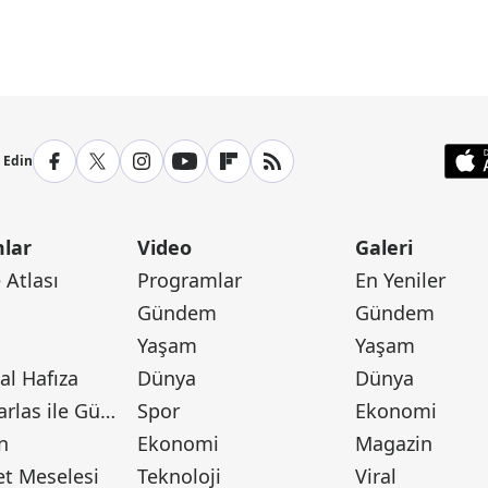
anşetleri İçin Tıklayın
p Edin
lar
Video
Galeri
Atlası
Programlar
En Yeniler
Gündem
Gündem
Yaşam
Yaşam
l Hafıza
Dünya
Dünya
Canan Barlas ile Gündem
Spor
Ekonomi
n
Ekonomi
Magazin
t Meselesi
Teknoloji
Viral