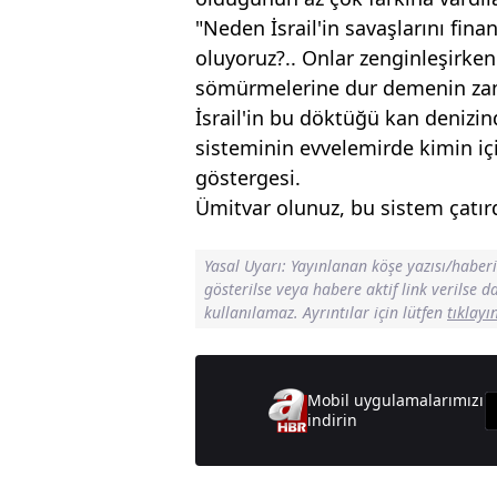
"Neden İsrail'in savaşlarını fina
oluyoruz?.. Onlar zenginleşirken 
sömürmelerine dur demenin zama
İsrail'in bu döktüğü kan denizi
sisteminin evvelemirde kimin i
göstergesi.
Ümitvar olunuz, bu sistem çatırd
Yasal Uyarı: Yayınlanan köşe yazısı/haber
gösterilse veya habere aktif link verilse 
kullanılamaz. Ayrıntılar için lütfen
tıklayı
Mobil uygulamalarımızı
indirin