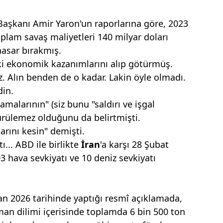
 Başkanı Amir Yaron'un raporlarına göre, 2023
plam savaş maliyetleri 140 milyar doları
asar bırakmış.
aki ekonomik kazanımlarını alıp götürmüş.
z. Alın benden de o kadar. Lakin öyle olmadı.
din.
malarının" (siz bunu "saldırı ve işgal
ürülemez olduğunu da belirtmişti.
arını kesin" demişti.
ı... ABD ile birlikte
İran
'a karşı 28 Şubat
03 hava sevkiyatı ve 10 deniz sevkiyatı
an 2026 tarihinde yaptığı resmî açıklamada,
zaman dilimi içerisinde toplamda 6 bin 500 ton