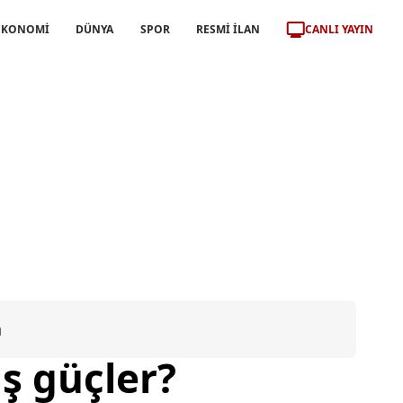
CANLI YAYIN
EKONOMİ
DÜNYA
SPOR
RESMİ İLAN
a
ış güçler?