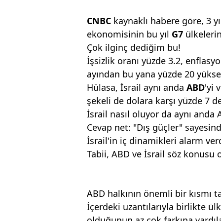
CNBC
kaynaklı habere göre, 3 yıl
ekonomisinin bu yıl
G7
ülkeleri
Çok ilginç dediğim bu!
İşsizlik oranı yüzde 3.2, enflasy
ayından bu yana yüzde 20 yüksel
Hülasa, İsrail aynı anda
ABD
'yi 
şekeli de dolara karşı yüzde 7 d
İsrail nasıl oluyor da aynı anda 
Cevap net: "Dış güçler" sayesind
İsrail'in iç dinamikleri alarm ve
Tabii, ABD ve İsrail söz konus
ABD halkının önemli bir kısmı t
İçerdeki uzantılarıyla birlikte ül
olduğunun az çok farkına vardıla