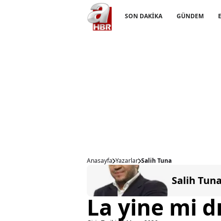
SON DAKİKA
GÜNDEM
Anasayfa
Yazarlar
Salih Tuna
Salih Tun
La yine mi d