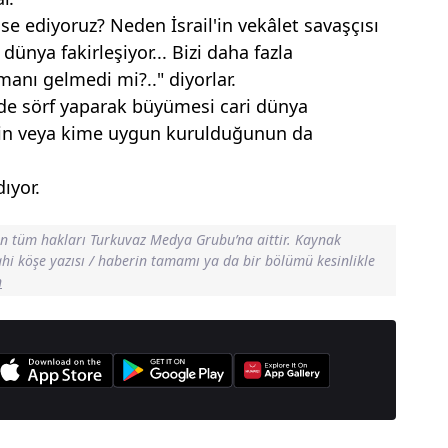
nse ediyoruz? Neden İsrail'in vekâlet savaşçısı
dünya fakirleşiyor... Bizi daha fazla
nı gelmedi mi?.." diyorlar.
nde sörf yaparak büyümesi cari dünya
çin veya kime uygun kurulduğunun da
ıyor.
in tüm hakları Turkuvaz Medya Grubu’na aittir. Kaynak
dahi köşe yazısı / haberin tamamı ya da bir bölümü kesinlikle
n