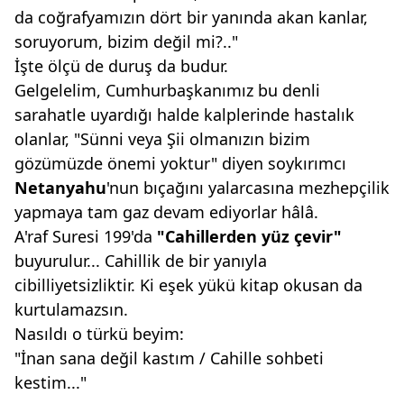
da coğrafyamızın dört bir yanında akan kanlar,
soruyorum, bizim değil mi?.."
İşte ölçü de duruş da budur.
Gelgelelim, Cumhurbaşkanımız bu denli
sarahatle uyardığı halde kalplerinde hastalık
olanlar, "Sünni veya Şii olmanızın bizim
gözümüzde önemi yoktur" diyen soykırımcı
Netanyahu
'nun bıçağını yalarcasına mezhepçilik
yapmaya tam gaz devam ediyorlar hâlâ.
A'raf Suresi 199'da
"Cahillerden
yüz çevir"
buyurulur... Cahillik de bir yanıyla
cibilliyetsizliktir. Ki eşek yükü kitap okusan da
kurtulamazsın.
Nasıldı o türkü beyim:
"İnan sana değil kastım / Cahille sohbeti
kestim..."