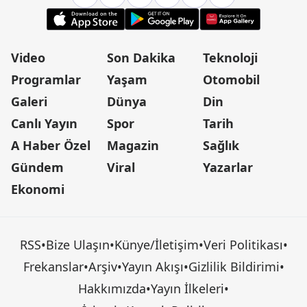
Video
Son Dakika
Teknoloji
Programlar
Yaşam
Otomobil
Galeri
Dünya
Din
Canlı Yayın
Spor
Tarih
A Haber Özel
Magazin
Sağlık
Gündem
Viral
Yazarlar
Ekonomi
RSS
•
Bize Ulaşın
•
Künye/İletişim
•
Veri Politikası
•
Frekanslar
•
Arşiv
•
Yayın Akışı
•
Gizlilik Bildirimi
•
Hakkımızda
•
Yayın İlkeleri
•