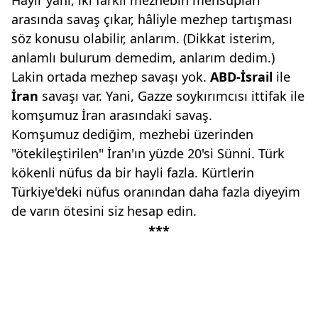
Hayır yani, iki farklı mezhebin mensupları
arasında savaş çıkar, hâliyle mezhep tartışması
söz konusu olabilir, anlarım. (Dikkat isterim,
anlamlı bulurum demedim, anlarım dedim.)
Lakin ortada mezhep savaşı yok.
ABD-İsrail
ile
İran
savaşı var. Yani, Gazze soykırımcısı ittifak ile
komşumuz İran arasındaki savaş.
Komşumuz dediğim, mezhebi üzerinden
"ötekileştirilen" İran'ın yüzde 20'si Sünni. Türk
kökenli nüfus da bir hayli fazla. Kürtlerin
Türkiye'deki nüfus oranından daha fazla diyeyim
de varın ötesini siz hesap edin.
***