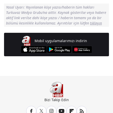
Yasal Uyarı: Yayınlanan köşe yazısı/haberin tüm hakları
Turkuvaz Medya Grubu’na aittir. Kaynak gösterilse veya habere
aktif link verilse dahi köşe yazısı / haberin tamamı ya da bir
bölümü kesinlikle kullanılamaz. Ayrıntılar için lütfen
tıklayın
Mobil uygulamalarımızı indirin
Günün Manşetleri İçin Tıklayın
Bizi Takip Edin