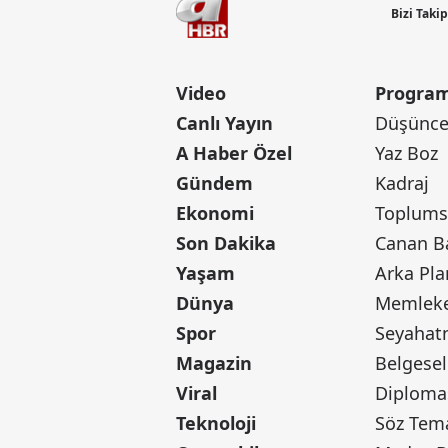
Bizi Taki
Video
Program
Canlı Yayın
Düşünce 
A Haber Özel
Yaz Boz
Gündem
Kadraj
Ekonomi
Toplumsa
Son Dakika
Yaşam
Arka Pla
Dünya
Memleke
Spor
Seyaha
Magazin
Belgesel
Viral
Diploma
Teknoloji
Söz Tem