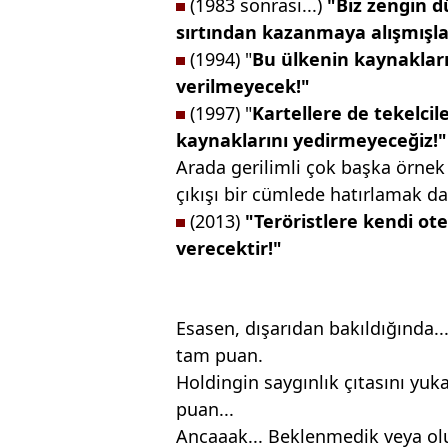
(1983 sonrası...)
"Biz zengin
d
sırtından kazanmaya
alışmışla
(1994) "
Bu ülkenin kaynakları
verilmeyecek!"
(1997) "
Kartellere de tekelcil
kaynaklarını
yedirmeyeceğiz!"
Arada gerilimli çok başka örnek
çıkışı bir cümlede hatırlamak
(2013)
"Teröristlere kendi
ote
verecektir!"
Esasen, dışarıdan bakıldığında...
tam puan.
Holdingin saygınlık çıtasını yu
puan...
Ancaaak... Beklenmedik veya olu