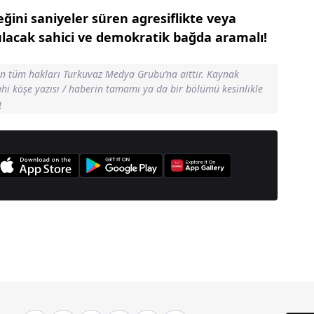
eğini
saniyeler süren agresiflikte
veya
lacak sahici ve demokratik
bağda aramalı!
in tüm hakları Turkuvaz Medya Grubu’na aittir. Kaynak
dahi köşe yazısı / haberin tamamı ya da bir bölümü kesinlikle
n
anşetleri İçin Tıklayın