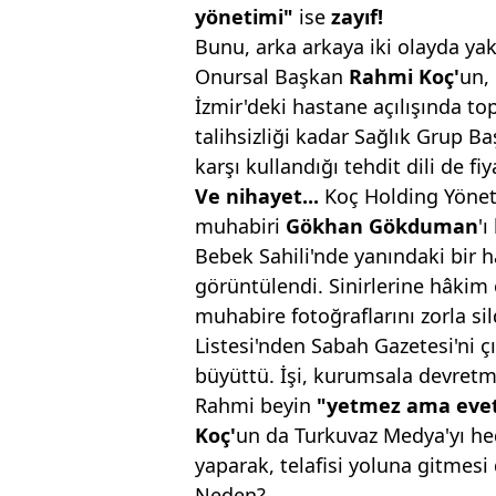
yönetimi"
ise
zayıf!
Bunu, arka arkaya iki olayda ya
Onursal Başkan
Rahmi Koç'
un,
İzmir'deki hastane açılışında to
talihsizliği kadar Sağlık Grup B
karşı kullandığı tehdit dili de fi
Ve nihayet...
Koç Holding Yöne
muhabiri
Gökhan
Gökduman
'ı
Bebek Sahili'nde yanındaki bir 
görüntülendi. Sinirlerine hâkim
muhabire fotoğraflarını zorla sil
Listesi'nden Sabah Gazetesi'ni çı
büyüttü. İşi, kurumsala devretme
Rahmi beyin
"yetmez ama eve
Koç'
un da Turkuvaz Medya'yı h
yaparak, telafisi yoluna gitmes
Neden?