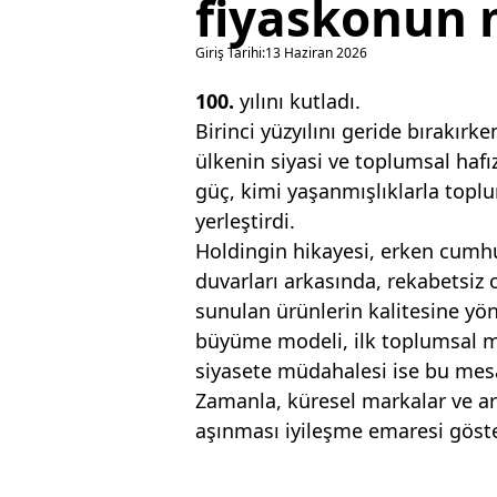
fiyaskonun m
Giriş Tarihi:
13 Haziran 2026
100.
yılını kutladı.
Birinci yüzyılını geride bırakır
ülkenin siyasi ve toplumsal haf
güç, kimi yaşanmışlıklarla toplu
yerleştirdi.
Holdingin hikayesi, erken cum
duvarları arkasında, rekabetsiz
sunulan ürünlerin kalitesine yön
büyüme modeli, ilk toplumsal mes
siyasete müdahalesi ise bu mesa
Zamanla, küresel markalar ve ar
aşınması iyileşme emaresi göste