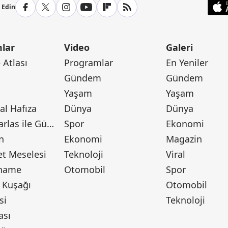
p Edin
lar
Video
Galeri
Atlası
Programlar
En Yeniler
Gündem
Gündem
Yaşam
Yaşam
l Hafıza
Dünya
Dünya
Canan Barlas ile Gündem
Spor
Ekonomi
n
Ekonomi
Magazin
t Meselesi
Teknoloji
Viral
tname
Otomobil
Spor
 Kuşağı
Otomobil
si
Teknoloji
ası