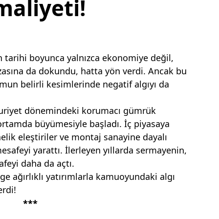
aliyeti!
ken tarihi boyunca yalnızca ekonomiye değil,
ızasına da dokundu, hatta yön verdi. Ancak bu
mun belirli kesimlerinde negatif algıyı da
huriyet dönemindeki korumacı gümrük
 ortamda büyümesiyle başladı. İç piyasaya
elik eleştiriler ve montaj sanayine dayalı
afeyi yarattı. İlerleyen yıllarda sermayenin,
feyi daha da açtı.
ge ağırlıklı yatırımlarla kamuoyundaki algı
rdi!
***