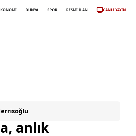
CANLI YAYIN
EKONOMİ
DÜNYA
SPOR
RESMİ İLAN
errisoğlu
a, anlık