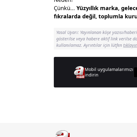
Çünkü...
Yüzyıllık marka, gelec
fıkralarda değil, toplumla
kuru
Yasal Uyarı: Yayınlanan köşe yazısı/haber
gösterilse veya habere aktif link verilse 
kullanılamaz. Ayrıntılar için lütfen
tıklayı
Mobil uygulamalarımızı
indirin
Günün M