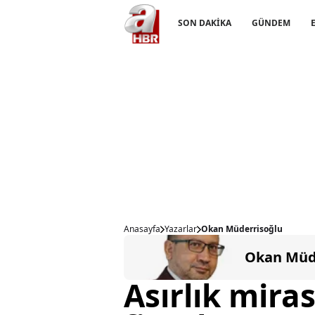
SON DAKİKA
GÜNDEM
Anasayfa
Yazarlar
Okan Müderrisoğlu
Okan Müd
Asırlık miras