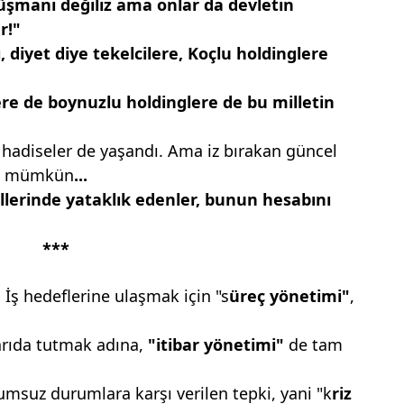
üşmanı değiliz ama onlar da
devletin
r!"
,
diyet diye tekelcilere, Koçlu
holdinglere
ere
de boynuzlu holdinglere
de bu milletin
 hadiseler de yaşandı. Ama iz bırakan güncel
 da mümkün
...
llerinde yataklık edenler,
bunun hesabını
***
 İş hedeflerine ulaşmak için "s
üreç
yönetimi"
,
karıda tutmak adına,
"itibar yönetimi"
de tam
msuz durumlara karşı verilen tepki, yani "k
riz