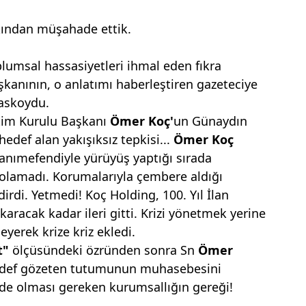
kından müşahade ettik.
plumsal hassasiyetleri ihmal eden fıkra
aşkanının, o anlatımı haberleştiren gazeteciye
yaskoydu.
tim Kurulu Başkanı
Ömer
Koç'
un Günaydın
 hedef alan yakışıksız tepkisi...
Ömer Koç
hanımefendiyle yürüyüş yaptığı sırada
 olamadı. Korumalarıyla çembere aldığı
dirdi. Yetmedi! Koç Holding, 100. Yıl İlan
karacak kadar ileri gitti. Krizi yönetmek yerine
yerek krize kriz ekledi.
t"
ölçüsündeki özründen sonra Sn
Ömer
edef gözeten tutumunun muhasebesini
i de olması gereken kurumsallığın gereği!