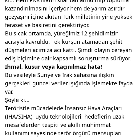
ki... Hem PKK'lıların silahtan arındırılıp topluma
kazandırılmasını içeriyor hem de yarım asırdır
gözyaşını içine akıtan Türk milletinin yine yüksek
feraset ve basiretini gerektiriyor.
Bu sıcak ortamda, yüreğimiz 12 şehidimizin
acısıyla kavruldu. Tek kurşun atamadan şehit
düşmeleri acımıza acı kattı. Şimdi olayın cereyan
ediş biçimine dair kapsamlı soruşturma sürüyor.
İhmal, kusur veya kaçınılmaz hata!
Bu vesileyle Suriye ve Irak sahasına ilişkin
gerçekleri güncel veriler ışığında işlemekte fayda
var.
Şöyle ki...
Teröristle mücadelede İnsansız Hava Araçları
(İHA/SİHA), uydu teknolojileri, hedeflerin uzak
mesafelerden tespiti ve akıllı mühimmat
kullanımı sayesinde terör örgütü mensupları