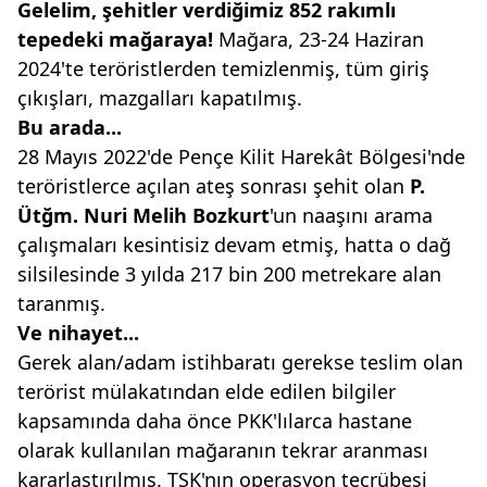
Gelelim, şehitler verdiğimiz 852
rakımlı
tepedeki mağaraya!
Mağara,
23-24 Haziran
2024'te teröristlerden temizlenmiş,
tüm giriş
çıkışları, mazgalları kapatılmış.
Bu arada...
28 Mayıs 2022'de Pençe Kilit Harekât Bölgesi'nde
teröristlerce açılan ateş sonrası şehit olan
P.
Ütğm. Nuri Melih
Bozkurt
'un naaşını arama
çalışmaları kesintisiz devam etmiş, hatta o dağ
silsilesinde 3 yılda 217 bin 200 metrekare alan
taranmış.
Ve nihayet...
Gerek alan/adam istihbaratı gerekse teslim olan
terörist mülakatından elde edilen bilgiler
kapsamında daha önce PKK'lılarca hastane
olarak kullanılan mağaranın tekrar aranması
kararlaştırılmış. TSK'nın operasyon tecrübesi