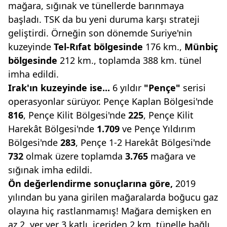
mağara, sığınak ve tünellerde barınmaya
başladı. TSK da bu yeni duruma karşı strateji
geliştirdi. Örneğin son dönemde Suriye'nin
kuzeyinde
Tel-Rıfat bölgesinde
176 km.,
Münbiç
bölgesinde
212 km., toplamda 388 km. tünel
imha edildi.
Irak'ın kuzeyinde ise...
6 yıldır
"Pençe"
serisi
operasyonlar sürüyor. Pençe Kaplan Bölgesi'nde
816
, Pençe Kilit Bölgesi'nde
225
, Pençe Kilit
Harekât Bölgesi'nde
1.709
ve Pençe Yıldırım
Bölgesi'nde
283
, Pençe 1-2 Harekât Bölgesi'nde
732
olmak üzere toplamda
3.765
mağara ve
sığınak imha edildi.
Ön değerlendirme sonuçlarına göre,
2019
yılından bu yana girilen mağaralarda
boğucu gaz
olayına hiç rastlanmamış! Mağara demişken en
az 2, yer yer 3 katlı, içeriden 2 km. tünelle bağlı,