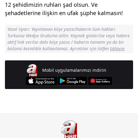
12 şehidimizin ruhları şad olsun. Ve
şehadetlerine ilişkin en ufak şüphe kalmasın!
Yasal Uyarı: Yayınlanan köşe yazısı/haberin tüm hakları
Turkuvaz Medya Grubu’na aittir. Kaynak gösterilse veya habere
aktif link verilse dahi köşe yazısı / haberin tamamı ya da bir
bölümü kesinlikle kullanılamaz. Ayrıntılar için lütfen
tıklayın
Mobil uygulamalarımızı indirin
Günün Manşetleri İçin Tıklayın