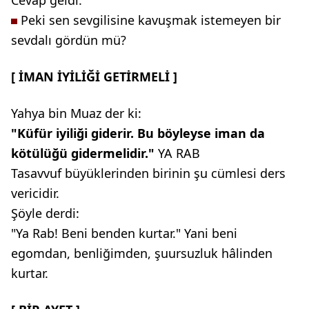
Cevap geldi:
Peki sen sevgilisine kavuşmak istemeyen bir
sevdalı gördün mü?
[ İMAN İYİLİĞİ GETİRMELİ ]
Yahya bin Muaz der ki:
"Küfür iyiliği giderir. Bu
böyleyse iman da
kötülüğü
gidermelidir."
YA RAB
Tasavvuf büyüklerinden birinin şu cümlesi ders
vericidir.
Şöyle derdi:
"Ya Rab! Beni benden kurtar." Yani beni
egomdan, benliğimden, şuursuzluk hâlinden
kurtar.