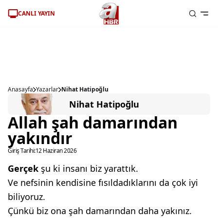
CANLI YAYIN
Anasayfa
Yazarlar
Nihat Hatipoğlu
Nihat Hatipoğlu
Allah şah damarından
yakındır
Giriş Tarihi:
12 Haziran 2026
G
erçek
şu ki insanı biz yarattık.
Ve nefsinin kendisine fısıldadıklarını da çok iyi
biliyoruz.
Çünkü biz ona şah damarından daha yakınız.