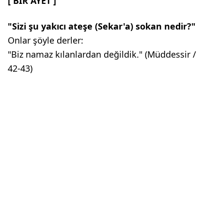
[ BİR AYET ]
"Sizi şu yakıcı ateşe
(Sekar'a) sokan nedir?"
Onlar şöyle derler:
"Biz namaz kılanlardan değildik." (Müddessir /
42-43)