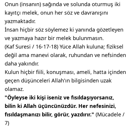
Onun (insanın) sağında ve solunda oturmuş iki
kayıtçı melek, onun her söz ve davranışını
yazmaktadır.
İnsan hiçbir söz söylemez ki yanında gözetleyen
ve yazmaya hazır bir melek bulunmasın.
(Kaf Suresi / 16-17-18) Yüce Allah kuluna; fiziksel
değil ama manevi olarak, ruhundan ve nefsinden
daha yakındır.
Kulun hiçbir fiili, konuşması, ameli, hatta içinden
geçen düşünceleri Allah'ın bilgisinden uzak
olamaz.
"Öyleyse iki kişi iseniz
ve fısıldaşıyorsanız,
bilin ki
Allah üçüncünüzdür. Her
nefesinizi,
fısıldaşmanızı bilir,
görür, yazdırır."
(Mücadele /
7)