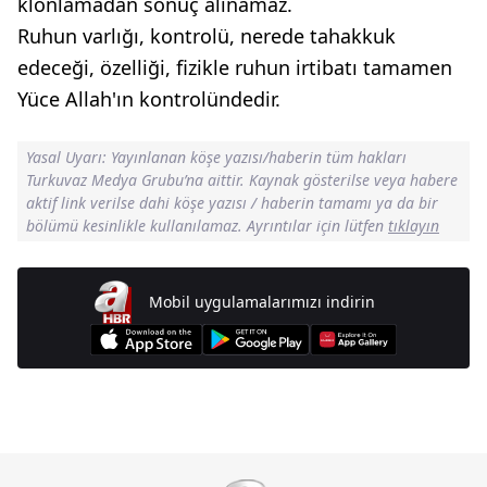
klonlamadan sonuç alınamaz.
Ruhun varlığı, kontrolü, nerede tahakkuk
edeceği, özelliği, fizikle ruhun irtibatı tamamen
Yüce Allah'ın kontrolündedir.
Yasal Uyarı: Yayınlanan köşe yazısı/haberin tüm hakları
Turkuvaz Medya Grubu’na aittir. Kaynak gösterilse veya habere
aktif link verilse dahi köşe yazısı / haberin tamamı ya da bir
bölümü kesinlikle kullanılamaz. Ayrıntılar için lütfen
tıklayın
Mobil uygulamalarımızı indirin
Günün Manşetleri İçin Tıklayın