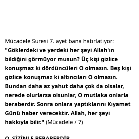
Mücadele Suresi 7. ayet bana hatırlatıyor:
"Göklerdeki ve yerdeki
her şeyi Allah'ın
bildiğini görmüyor
musun? Üç kişi gizlice
konuşmaz ki dördüncüleri O
olmasın. Beş kişi
gizlice konuşmaz
ki altıncıları O olmasın.
Bundan daha az yahut daha
çok da olsalar,
nerede olurlarsa
olsunlar, O mutlaka onlarla
beraberdir. Sonra onlara yaptıklarını
Kıyamet
Günü haber
verecektir. Allah, her şeyi
hakkıyla
bilir."
(Mücadele / 7)
O, SİZİNLE BERABERDİR