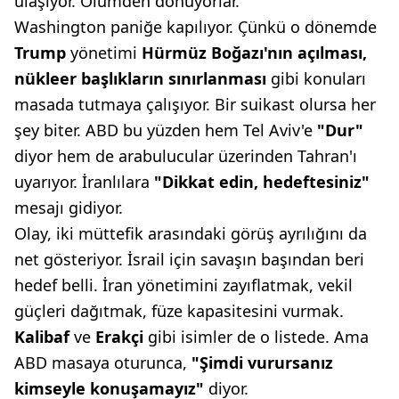
ulaşıyor. Ölümden dönüyorlar.
Washington paniğe kapılıyor. Çünkü o dönemde
Trump
yönetimi
Hürmüz Boğazı'nın açılması,
nükleer başlıkların sınırlanması
gibi konuları
masada tutmaya çalışıyor. Bir suikast olursa her
şey biter. ABD bu yüzden hem Tel Aviv'e
"Dur"
diyor hem de arabulucular üzerinden Tahran'ı
uyarıyor. İranlılara
"Dikkat edin, hedeftesiniz"
mesajı gidiyor.
Olay, iki müttefik arasındaki görüş ayrılığını da
net gösteriyor. İsrail için savaşın başından beri
hedef belli. İran yönetimini zayıflatmak, vekil
güçleri dağıtmak, füze kapasitesini vurmak.
Kalibaf
ve
Erakçi
gibi isimler de o listede. Ama
ABD masaya oturunca,
"Şimdi vurursanız
kimseyle
konuşamayız"
diyor.