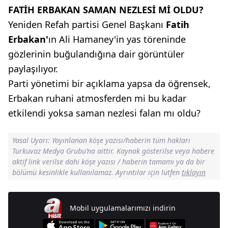
FATİH ERBAKAN SAMAN NEZLESİ Mİ OLDU?
Yeniden Refah partisi Genel Başkanı
Fatih
Erbakan'
ın Ali Hamaney'in yas töreninde
gözlerinin buğulandığına dair görüntüler
paylaşılıyor.
Parti yönetimi bir açıklama yapsa da öğrensek,
Erbakan ruhani atmosferden mi bu kadar
etkilendi yoksa saman nezlesi falan mı oldu?
Yasal Uyarı: Yayınlanan köşe yazısı/haberin tüm hakları
Turkuvaz Medya Grubu’na aittir. Kaynak gösterilse veya habere
aktif link verilse dahi köşe yazısı / haberin tamamı ya da bir
bölümü kesinlikle kullanılamaz. Ayrıntılar için lütfen
tıklayın
Mobil uygulamalarımızı indirin