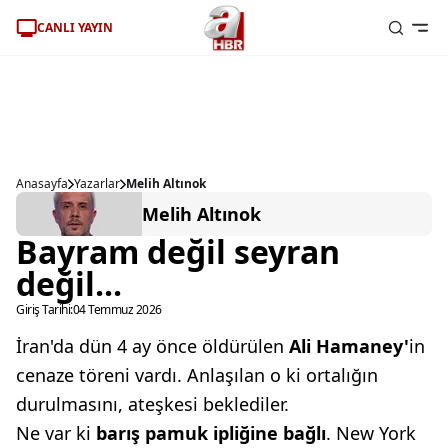
CANLI YAYIN
Anasayfa
Yazarlar
Melih Altınok
Melih Altınok
Bayram değil seyran
değil...
Giriş Tarihi:
04 Temmuz 2026
İran'da dün 4 ay önce öldürülen
Ali
Hamaney'
in
cenaze töreni vardı. Anlaşılan o ki ortalığın
durulmasını, ateşkesi beklediler.
Ne var ki
barış pamuk ipliğine
bağlı
. New York