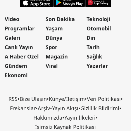
Video
Son Dakika
Teknoloji
Programlar
Yaşam
Otomobil
Galeri
Dünya
Din
Canlı Yayın
Spor
Tarih
A Haber Özel
Magazin
Sağlık
Gündem
Viral
Yazarlar
Ekonomi
RSS
•
Bize Ulaşın
•
Künye/İletişim
•
Veri Politikası
•
Frekanslar
•
Arşiv
•
Yayın Akışı
•
Gizlilik Bildirimi
•
Hakkımızda
•
Yayın İlkeleri
•
İsimsiz Kaynak Politikası