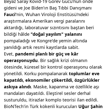
Beyaz Saray Kovid-19 Görev Gücü'nün önde
gideni ve Joe Biden'ın Baş Tıbbi Danışmanı
Fauci'
nin, Wuhan Viroloji Enstitüsü'ndeki
araştırmalara Amerikan vergi paralarını
aktardığı, laboratuvar sızıntısını baştan beri
bildiği hâlde
"doğal yayılım"
yalanını
pompaladığı ve Kongre'de yemin altında
yanıldığı artık resmi kayıtlarda sabit.
Evet,
pandemi planlı bir
güç ve kâr
operasyonuydu
. Bir sağlık krizi olmanın
ötesinde, küresel bir kontrol operasyonu olarak
yönetildi. Korku pompalanarak
toplumlar eve
kapatıldı, ekonomiler
çökertildi, özgürlükler
askıya alındı
. Maske, kapanma ve özellikle aşı
mandaları dayatıldı. Eleştirel sesler derhal
susturuldu, itirazlar komplo teorisi ilan edildi.
BioNTech'in Türk kökenli kurucuları
Uğur Şahin