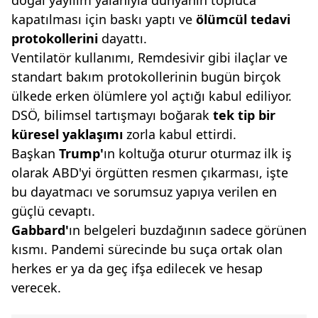
doğal yayılım yalanıyla dünyanın topluca
kapatılması için baskı yaptı ve
ölümcül tedavi
protokollerini
dayattı.
Ventilatör kullanımı, Remdesivir gibi ilaçlar ve
standart bakım protokollerinin bugün birçok
ülkede erken ölümlere yol açtığı kabul ediliyor.
DSÖ, bilimsel tartışmayı boğarak
tek tip bir
küresel
yaklaşımı
zorla kabul ettirdi.
Başkan
Trump'
ın koltuğa oturur oturmaz ilk iş
olarak ABD'yi örgütten resmen çıkarması, işte
bu dayatmacı ve sorumsuz yapıya verilen en
güçlü cevaptı.
Gabbard'
ın belgeleri buzdağının sadece görünen
kısmı. Pandemi sürecinde bu suça ortak olan
herkes er ya da geç ifşa edilecek ve hesap
verecek.