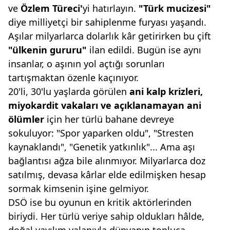
ve
Özlem
Türeci'
yi hatırlayın.
"Türk mucizesi"
diye milliyetçi bir sahiplenme furyası yaşandı.
Aşılar milyarlarca dolarlık kâr getirirken bu çift
"ülkenin
gururu"
ilan edildi. Bugün ise aynı
insanlar, o aşının yol açtığı sorunları
tartışmaktan özenle kaçınıyor.
20'li, 30'lu yaşlarda görülen
ani kalp krizleri,
miyokardit
vakaları ve açıklanamayan
ani
ölümler
için her türlü bahane devreye
sokuluyor: "Spor yaparken oldu", "Stresten
kaynaklandı", "Genetik yatkınlık"... Ama aşı
bağlantısı ağza bile alınmıyor. Milyarlarca doz
satılmış, devasa kârlar elde edilmişken hesap
sormak kimsenin işine gelmiyor.
DSÖ ise bu oyunun en kritik aktörlerinden
biriydi. Her türlü veriye sahip oldukları hâlde,