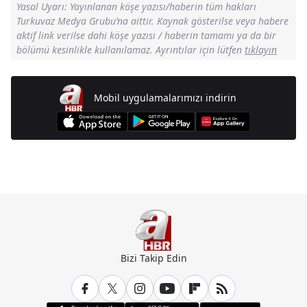
Yasal Uyarı: Yayınlanan köşe yazısı/haberin tüm hakları
Turkuvaz Medya Grubu’na aittir. Kaynak gösterilse veya habere
aktif link verilse dahi köşe yazısı / haberin tamamı ya da bir
bölümü kesinlikle kullanılamaz. Ayrıntılar için lütfen
tıklayın
Mobil uygulamalarımızı indirin
Günün Manşetleri İçin Tıklayın
Bizi Takip Edin