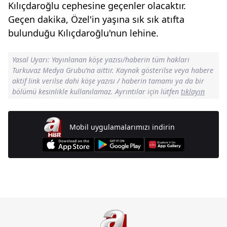
Kılıçdaroğlu cephesine geçenler olacaktır.
Geçen dakika, Özel'in yaşına sık sık atıfta
bulunduğu Kılıçdaroğlu'nun lehine.
Yasal Uyarı: Yayınlanan köşe yazısı/haberin tüm hakları
Turkuvaz Medya Grubu’na aittir. Kaynak gösterilse veya habere
aktif link verilse dahi köşe yazısı / haberin tamamı ya da bir
bölümü kesinlikle kullanılamaz. Ayrıntılar için lütfen
tıklayın
Mobil uygulamalarımızı indirin
Günün Manşetleri İçin Tıklayın