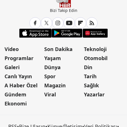
Bizi Takip Edin
Video
Son Dakika
Teknoloji
Programlar
Yaşam
Otomobil
Galeri
Dünya
Din
Canlı Yayın
Spor
Tarih
A Haber Özel
Magazin
Sağlık
Gündem
Viral
Yazarlar
Ekonomi
RSS
•
Bize Ulaşın
•
Künye/İletişim
•
Veri Politikası
•