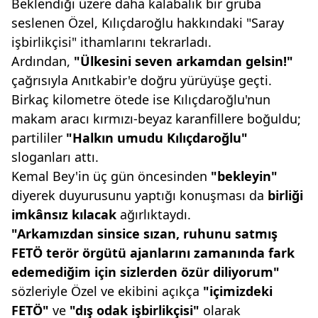
Beklendiği üzere daha kalabalık bir gruba
seslenen Özel, Kılıçdaroğlu hakkındaki "Saray
işbirlikçisi" ithamlarını tekrarladı.
Ardından,
"Ülkesini seven arkamdan
gelsin!"
çağrısıyla Anıtkabir'e doğru yürüyüşe geçti.
Birkaç kilometre ötede ise Kılıçdaroğlu'nun
makam aracı kırmızı-beyaz karanfillere boğuldu;
partililer
"Halkın umudu Kılıçdaroğlu"
sloganları attı.
Kemal Bey'in üç gün öncesinden
"bekleyin"
diyerek duyurusunu yaptığı konuşması da
birliği
imkânsız kılacak
ağırlıktaydı.
"Arkamızdan sinsice sızan, ruhunu
satmış
FETÖ terör örgütü ajanlarını
zamanında fark
edemediğim için sizlerden
özür diliyorum"
sözleriyle Özel ve ekibini açıkça
"içimizdeki
FETÖ"
ve
"dış
odak işbirlikçisi"
olarak