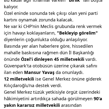
Bu kadar ağır ithamlar varken
"birlik"
lafı boşta
kalıyor.
Özel eninde sonunda tek çıkışı olan yeni parti
kartını oynamak zorunda kalacak.
Ne var ki CHP'nin Meclis grubunda renk vermek
için havayı koklayanların,
"Bekleyip
görelim"
diyenlerin çoğunlukta olduğu anlaşılıyor.
Basında yer alan haberlere göre, hissedilen
mahalle baskısına rağmen dün İl Başkanlığı
önünde
Özel'i dinleyen 45 milletvekili
vardı.
Güvenpark'ta otobüsün üzerine çıkarak safını
ilan eden
Mansur Yavaş
da onunlaydı.
12 milletvekili
ise Genel Merkez önüne giderek
Kılıçdaroğlu'na destek verdi.
Genel Merkez tüzük yetkisiyle örgüt üzerindeki
hâkimiyetini artırdıkça sahada görülmeyen
90'a
yakın kararsız milletveki
li
arasından