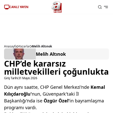
CANLI YAYIN
Anasayfa
Yazarlar
Melih Altınok
Melih Altınok
CHP’de kararsız
milletvekilleri çoğunlukta
Giriş Tarihi:
31 Mayıs 2026
Dün aynı saatte, CHP Genel Merkezi'nde
Kemal
Kılıçdaroğlu'
nun, Güvenpark'taki İl
Başkanlığı'nda ise
Özgür Özel'
in bayramlaşma
programı vardı.