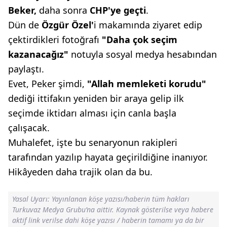
Beker,
daha sonra
CHP'ye geçti
.
Dün de
Özgür Özel'
i makamında ziyaret edip
çektirdikleri fotoğrafı
"Daha çok
seçim
kazanacağız"
notuyla sosyal medya hesabından
paylaştı.
Evet, Peker şimdi,
"Allah memleketi
korudu"
dediği ittifakın yeniden bir araya gelip ilk
seçimde iktidarı alması için canla başla
çalışacak.
Muhalefet, işte bu senaryonun rakipleri
tarafından yazılıp hayata geçirildiğine inanıyor.
Hikâyeden daha trajik olan da bu.
Yasal Uyarı: Yayınlanan köşe yazısı/haberin tüm hakları
Turkuvaz Medya Grubu’na aittir. Kaynak gösterilse veya habere
aktif link verilse dahi köşe yazısı / haberin tamamı ya da bir