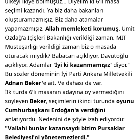
ülkeyi ikiye bölmüşüz... Diyelim ki 6'lı masa
seçimi kazandı. Ya biz daha bakanları
oluşturamazmışız. Biz daha atamalar
yapamazmışız,
Allah memleketi korumuş.
Ümit
Özdağ'a İçişleri Bakanlığı verildiği zaman, MİT
Müsteşarlığı verildiği zaman biz o masada
oturacak mıydık? Babacan açıklıyor, Davutoğlu
açıklıyor. Adamlar
'İyi ki
kazanmamışız'
diyor."
Bu sözler döneminin İyi Parti Ankara Milletvekili
Adnan Beker'
e ait. Ve dahası da var.
İlk turda 6'lı masanın adayına oy vermediğini
söyleyen
Beker,
seçimlerin ikinci turunda
oyunu
Cumhurbaşkanı Erdoğan'a
verdiğini
anlatıyordu. Nedenini de şöyle izah ediyordu:
"Vallahi bunlar kazansaydı bizim Pursaklar
Belediyesi'ni yönetemezlerdi."