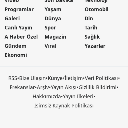
Video
Son Dakika
Teknoloji
Programlar
Yaşam
Otomobil
Galeri
Dünya
Din
Canlı Yayın
Spor
Tarih
A Haber Özel
Magazin
Sağlık
Gündem
Viral
Yazarlar
Ekonomi
RSS
•
Bize Ulaşın
•
Künye/İletişim
•
Veri Politikası
•
Frekanslar
•
Arşiv
•
Yayın Akışı
•
Gizlilik Bildirimi
•
Hakkımızda
•
Yayın İlkeleri
•
İsimsiz Kaynak Politikası