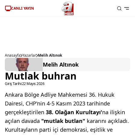
CANLI YAYIN
Anasayfa
Yazarlar
Melih Altınok
Melih Altınok
Mutlak buhran
Giriş Tarihi:
22 Mayıs 2026
Ankara Bölge Adliye Mahkemesi 36. Hukuk
Dairesi, CHP'nin 4-5 Kasım 2023 tarihinde
gerçekleştirilen
38.
Olağan Kurultayı'
na ilişkin
açılan davada
"mutlak butlan"
kararını açıkladı.
Kurultayların parti içi demokrasi, eşitlik ve