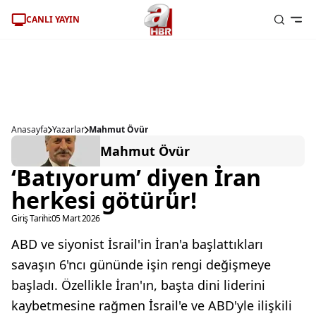
CANLI YAYIN
Anasayfa
Yazarlar
Mahmut Övür
Mahmut Övür
‘Batıyorum’ diyen İran
herkesi götürür!
Giriş Tarihi:
05 Mart 2026
ABD ve siyonist İsrail'in İran'a başlattıkları
savaşın 6'ncı gününde işin rengi değişmeye
başladı. Özellikle İran'ın, başta dini liderini
kaybetmesine rağmen İsrail'e ve ABD'yle ilişkili