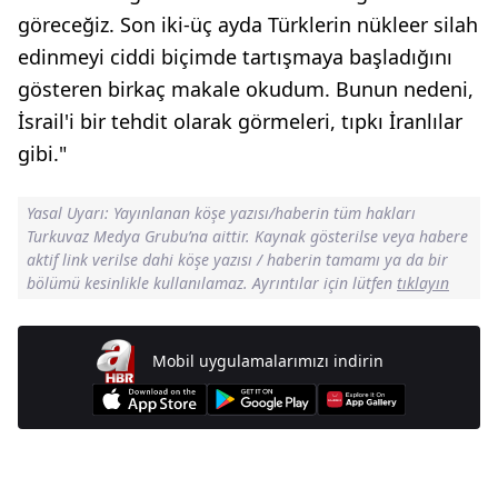
göreceğiz. Son iki-üç ayda Türklerin nükleer silah
edinmeyi ciddi biçimde tartışmaya başladığını
gösteren birkaç makale okudum. Bunun nedeni,
İsrail'i bir tehdit olarak görmeleri, tıpkı İranlılar
gibi."
Yasal Uyarı: Yayınlanan köşe yazısı/haberin tüm hakları
Turkuvaz Medya Grubu’na aittir. Kaynak gösterilse veya habere
aktif link verilse dahi köşe yazısı / haberin tamamı ya da bir
bölümü kesinlikle kullanılamaz. Ayrıntılar için lütfen
tıklayın
Mobil uygulamalarımızı indirin
Günün Manşetleri İçin Tıklayın