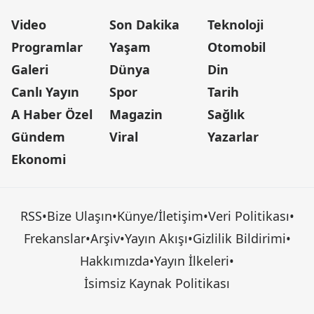
Video
Son Dakika
Teknoloji
Programlar
Yaşam
Otomobil
Galeri
Dünya
Din
Canlı Yayın
Spor
Tarih
A Haber Özel
Magazin
Sağlık
Gündem
Viral
Yazarlar
Ekonomi
RSS
•
Bize Ulaşın
•
Künye/İletişim
•
Veri Politikası
•
Frekanslar
•
Arşiv
•
Yayın Akışı
•
Gizlilik Bildirimi
•
Hakkımızda
•
Yayın İlkeleri
•
İsimsiz Kaynak Politikası