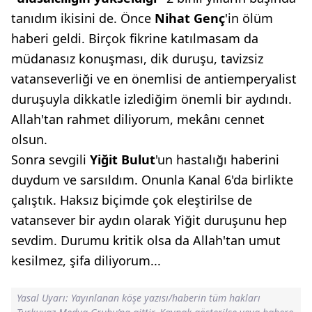
tanıdım ikisini de. Önce
Nihat Genç
'in ölüm
haberi geldi. Birçok fikrine katılmasam da
müdanasız konuşması, dik duruşu, tavizsiz
vatanseverliği ve en önemlisi de antiemperyalist
duruşuyla dikkatle izlediğim önemli bir aydındı.
Allah'tan rahmet diliyorum, mekânı cennet
olsun.
Sonra sevgili
Yiğit Bulut
'un hastalığı haberini
duydum ve sarsıldım. Onunla Kanal 6'da birlikte
çalıştık. Haksız biçimde çok eleştirilse de
vatansever bir aydın olarak Yiğit duruşunu hep
sevdim. Durumu kritik olsa da Allah'tan umut
kesilmez, şifa diliyorum...
Yasal Uyarı: Yayınlanan köşe yazısı/haberin tüm hakları