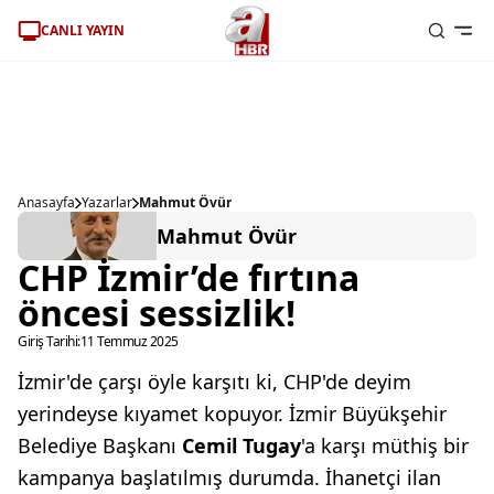
CANLI YAYIN
Anasayfa
Yazarlar
Mahmut Övür
Mahmut Övür
CHP İzmir’de fırtına
öncesi sessizlik!
Giriş Tarihi:
11 Temmuz 2025
İzmir'de çarşı öyle karşıtı ki, CHP'de deyim
yerindeyse kıyamet kopuyor. İzmir Büyükşehir
Belediye Başkanı
Cemil Tugay
'a karşı müthiş bir
kampanya başlatılmış durumda. İhanetçi ilan