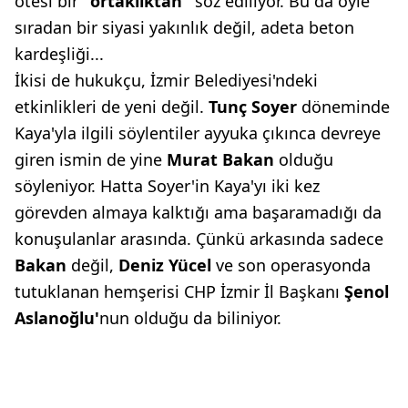
ötesi bir
"ortaklıktan"
söz ediliyor. Bu da öyle
sıradan bir siyasi yakınlık değil, adeta beton
kardeşliği...
İkisi de hukukçu, İzmir Belediyesi'ndeki
etkinlikleri de yeni değil.
Tunç Soyer
döneminde
Kaya'yla ilgili söylentiler ayyuka çıkınca devreye
giren ismin de yine
Murat Bakan
olduğu
söyleniyor. Hatta Soyer'in Kaya'yı iki kez
görevden almaya kalktığı ama başaramadığı da
konuşulanlar arasında. Çünkü arkasında sadece
Bakan
değil,
Deniz
Yücel
ve son operasyonda
tutuklanan hemşerisi CHP İzmir İl Başkanı
Şenol
Aslanoğlu'
nun olduğu da biliniyor.