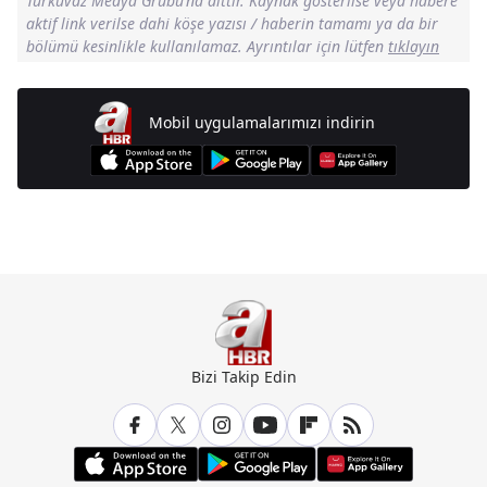
Turkuvaz Medya Grubu’na aittir. Kaynak gösterilse veya habere
aktif link verilse dahi köşe yazısı / haberin tamamı ya da bir
bölümü kesinlikle kullanılamaz. Ayrıntılar için lütfen
tıklayın
Mobil uygulamalarımızı indirin
Günün Manşetleri İçin Tıklayın
Bizi Takip Edin