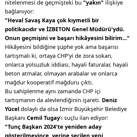
nitelenmesi de geçmişteki bu
"yakın"
ilişkiye
bağlanıyor:
"Heval Savaş Kaya çok kıymetli
bir
politikacıdır ve İZBETON
Genel Müdürü'ydü.
Onun geçmişini
ve başarı hikâyesini bilirim..."
Hikâyesini bildiğine şüphe yok ama başarısı
tartışmalı ki, ortaya CHP'yi de zora sokan,
onlarca yolsuzluk iddiası, hayali faturalar, hayali
beton atmalar, olmayan arabalar ve onlarca
mağdur kooperatif mağduru çıktı.
Bu sahiplenme aynı zamanda CHP içi
tartışmanın da alevlendiğinin işareti.
Deniz
Yücel
dolaylı da olsa İzmir Büyükşehir Belediye
Başkanı
Cemil
Tugay
'ı suçlu ilan ediyor:
"Tunç Başkan 2024'te yeniden
aday
gösterilmeyince, yerine seçilen
yeni