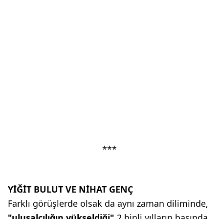
***
YİĞİT BULUT VE NİHAT GENÇ
Farklı görüşlerde olsak da aynı zaman diliminde,
"ulusalcılığın yükseldiği"
2 binli yılların başında