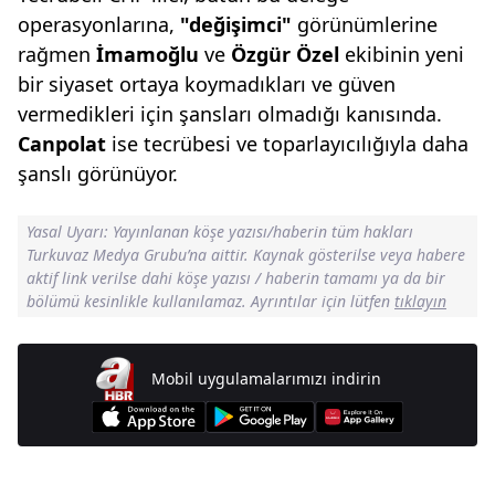
operasyonlarına,
"değişimci"
görünümlerine
rağmen
İmamoğlu
ve
Özgür Özel
ekibinin yeni
bir siyaset ortaya koymadıkları ve güven
vermedikleri için şansları olmadığı kanısında.
Canpolat
ise tecrübesi ve toparlayıcılığıyla daha
şanslı görünüyor.
Yasal Uyarı: Yayınlanan köşe yazısı/haberin tüm hakları
Turkuvaz Medya Grubu’na aittir. Kaynak gösterilse veya habere
aktif link verilse dahi köşe yazısı / haberin tamamı ya da bir
bölümü kesinlikle kullanılamaz. Ayrıntılar için lütfen
tıklayın
Mobil uygulamalarımızı indirin
Günün Manşetleri İçin Tıklayın