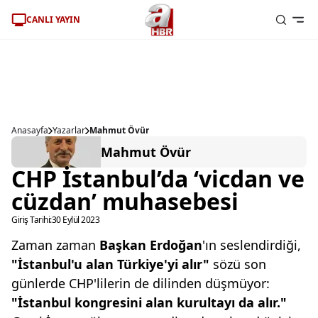
CANLI YAYIN
Anasayfa
Yazarlar
Mahmut Övür
Mahmut Övür
CHP İstanbul’da ‘vicdan ve
cüzdan’ muhasebesi
Giriş Tarihi:
30 Eylül 2023
Zaman zaman
Başkan
Erdoğan
'ın seslendirdiği,
"İstanbul'u alan Türkiye'yi
alır"
sözü son
günlerde CHP'lilerin de
dilinden düşmüyor:
"İstanbul kongresini
alan kurultayı da alır."