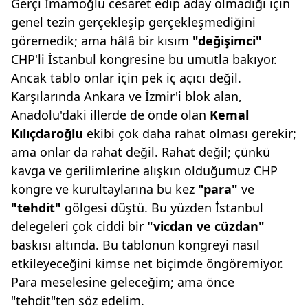
Gerçi İmamoğlu cesaret edip aday olmadığı için
genel tezin gerçekleşip gerçekleşmediğini
göremedik; ama hâlâ bir kısım
"değişimci"
CHP'li İstanbul kongresine bu umutla bakıyor.
Ancak tablo onlar için pek iç açıcı değil.
Karşılarında Ankara ve İzmir'i blok alan,
Anadolu'daki illerde de önde olan
Kemal
Kılıçdaroğlu
ekibi çok daha rahat olması gerekir;
ama onlar da rahat değil. Rahat değil; çünkü
kavga ve gerilimlerine alışkın olduğumuz CHP
kongre ve kurultaylarına bu kez
"para"
ve
"tehdit"
gölgesi düştü. Bu yüzden İstanbul
delegeleri çok ciddi bir
"vicdan ve cüzdan"
baskısı altında. Bu tablonun kongreyi nasıl
etkileyeceğini kimse net biçimde öngöremiyor.
Para meselesine geleceğim; ama önce
"tehdit"ten söz edelim.