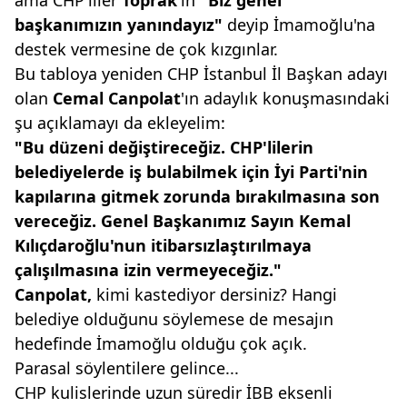
ama CHP'liler
Toprak
'ın
"Biz genel
başkanımızın
yanındayız"
deyip İmamoğlu'na
destek vermesine de çok kızgınlar.
Bu tabloya yeniden CHP İstanbul İl Başkan adayı
olan
Cemal
Canpolat
'ın adaylık konuşmasındaki
şu açıklamayı da ekleyelim:
"Bu düzeni değiştireceğiz.
CHP'lilerin
belediyelerde iş bulabilmek
için İyi Parti'nin
kapılarına
gitmek zorunda bırakılmasına
son
vereceğiz. Genel Başkanımız
Sayın Kemal
Kılıçdaroğlu'nun itibarsızlaştırılmaya
çalışılmasına
izin vermeyeceğiz."
Canpolat,
kimi kastediyor dersiniz? Hangi
belediye olduğunu söylemese de mesajın
hedefinde İmamoğlu olduğu çok açık.
Parasal söylentilere gelince...
CHP kulislerinde uzun süredir İBB eksenli