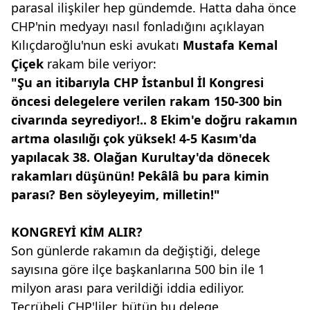
parasal ilişkiler hep gündemde. Hatta daha önce
CHP'nin medyayı nasıl fonladığını açıklayan
Kılıçdaroğlu'nun eski avukatı
Mustafa
Kemal
Çiçek
rakam bile veriyor:
"Şu an itibarıyla CHP İstanbul
İl Kongresi
öncesi delegelere verilen
rakam 150-300 bin
civarında
seyrediyor!.. 8 Ekim'e doğru
rakamın
artma olasılığı çok yüksek!
4-5 Kasım'da
yapılacak 38.
Olağan Kurultay'da dönecek
rakamları düşünün! Pekâlâ bu
para kimin
parası? Ben söyleyeyim,
milletin!"
KONGREYİ KİM ALIR?
Son günlerde rakamın da değiştiği, delege
sayısına göre ilçe başkanlarına 500 bin ile 1
milyon arası para verildiği iddia ediliyor.
Tecrübeli CHP'liler, bütün bu delege