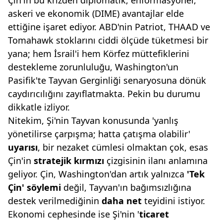
Çin'in bu krizden diplomatik, enformasyonel,
askeri ve ekonomik (DIME) avantajlar elde
ettiğine işaret ediyor. ABD'nin Patriot, THAAD ve
Tomahawk stoklarını ciddi ölçüde tüketmesi bir
yana; hem İsrail'i hem Körfez müttefiklerini
destekleme zorunluluğu, Washington'un
Pasifik'te Tayvan Gerginliği senaryosuna dönük
caydırıcılığını zayıflatmakta. Pekin bu durumu
dikkatle izliyor.
Nitekim, Şi'nin Tayvan konusunda 'yanlış
yönetilirse çarpışma; hatta çatışma olabilir'
uyarısı
, bir nezaket cümlesi olmaktan çok, esas
Çin'in
stratejik kırmızı
çizgisinin ilanı anlamına
geliyor. Çin, Washington'dan artık yalnızca
'Tek
Çin' söylemi
değil, Tayvan'ın bağımsızlığına
destek verilmediğinin
daha net
teyidini istiyor.
Ekonomi cephesinde ise Şi'nin '
tica
ret