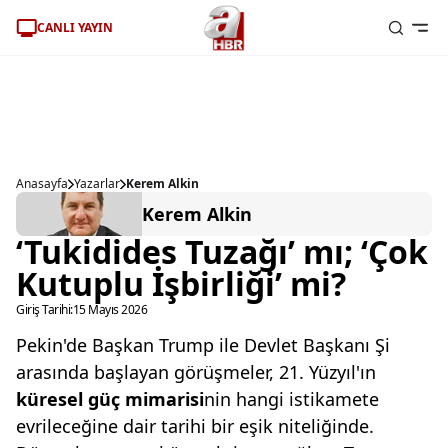
CANLI YAYIN
Anasayfa
Yazarlar
Kerem Alkin
Kerem Alkin
‘Tukidides Tuzağı’ mı; ‘Çok
Kutuplu İşbirliği’ mi?
Giriş Tarihi:
15 Mayıs 2026
Pekin'de Başkan Trump ile Devlet Başkanı Şi
arasında başlayan görüşmeler, 21. Yüzyıl'ın
küresel güç
mimarisi
nin hangi istikamete
evrileceğine dair tarihi bir eşik niteliğinde.