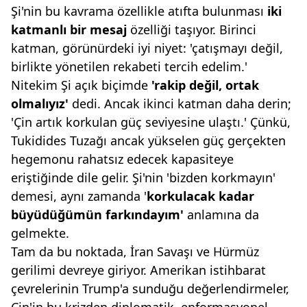
Şi'nin bu kavrama özellikle atıfta bulunması
iki
katmanlı bir mesaj
özelliği taşıyor. Birinci
katman, görünürdeki iyi niyet: 'çatışmayı değil,
birlikte yönetilen rekabeti tercih edelim.'
Nitekim Şi açık biçimde
'rakip değil, ortak
olmalıyız'
dedi. Ancak ikinci katman daha derin;
'Çin artık korkulan güç seviyesine ulaştı.' Çünkü,
Tukidides Tuzağı ancak yükselen güç gerçekten
hegemonu rahatsız edecek kapasiteye
eriştiğinde dile gelir. Şi'nin 'bizden korkmayın'
demesi, aynı zamanda '
korkulacak
kadar
büyüdüğümün farkındayım'
anlamına da
gelmekte.
Tam da bu noktada, İran Savaşı ve Hürmüz
gerilimi devreye giriyor. Amerikan istihbarat
çevrelerinin Trump'a sunduğu değerlendirmeler,