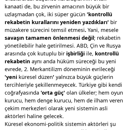
kanaati de, bu zirvenin amacının büyük bir
uzlaşmadan çok, iki süper gücün
'kontrol
lü
rekabetin kurallarını yeniden yazdıkları'
bir
müzakere sürecini temsil etmesi
.
Yani, mesele
savaşın tamamen önlenmesi
değil
; rekabetin
yönetilebilir hale getirilmesi. ABD, Çin ve Rusya
arasında çok kutuplu bir
işbirliği
ile,
kontrollü
rekabetin
aynı anda hüküm süreceği bu yeni
evrede, 2. Merkantilizm döneminin evrileceği
'yeni
küresel düzen
'
yalnızca büyük güçlerin
tercihleriyle şekillenmeyecek. Türkiye gibi kendi
coğrafyasında
'orta güç'
olan ülkeler; hem oyun
kurucu, hem denge kurucu, hem de ilham veren
çekim merkezleri olarak yeni sistemin asli
aktörleri haline gelecek.
Küresel ekonomi-politik sistemin aktörleri şu