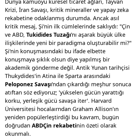
Dünya kamuoyu küresel ticaret ağları, Tayvan
Krizi, İran Savaşı, kritik mineraller ve yapay zeka
rekabetine odaklanmış durumda. Ancak asıl
kritik mesaj, Şi'nin ilk cümlelerinde saklıydı: "Çin
ve ABD,
Tukidides Tuzağı
'nı aşarak büyük ülke
ilişkilerinde yeni bir paradigma oluşturabilir mi?"
Şi'nin konuşmasındaki bu ifade elbette
konuşmaya şıklık olsun diye yapılmış bir
akademik gönderme değil. Antik Yunan tarihçisi
Thukydides'in Atina ile Sparta arasındaki
Peloponez Savaşı
'ndan çıkardığı meşhur sonuca
atıftan söz ediyoruz; 'yükselen gücün yarattığı
korku, yerleşik gücü savaşa iter'. Harvard
Üniversitesi hocalaırndan Graham Allison'ın
yeniden popülerleştirdiği bu kavram, bugün
doğrudan
ABDÇin
rekabeti
nin özeti olarak
okunmalı.