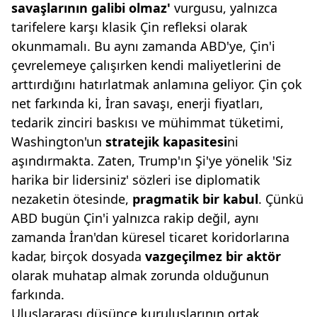
savaşlarının galibi olmaz'
vurgusu, yalnızca
tarifelere karşı klasik Çin refleksi olarak
okunmamalı. Bu aynı zamanda ABD'ye, Çin'i
çevrelemeye çalışırken kendi maliyetlerini de
arttırdığını hatırlatmak anlamına geliyor. Çin çok
net farkında ki, İran savaşı, enerji fiyatları,
tedarik zinciri baskısı ve mühimmat tüketimi,
Washington'un
stratejik kapasitesi
ni
aşındırmakta. Zaten, Trump'ın Şi'ye yönelik 'Siz
harika bir lidersiniz' sözleri ise diplomatik
nezaketin ötesinde,
pragmatik bir kabul
. Çünkü
ABD bugün Çin'i yalnızca rakip değil, aynı
zamanda İran'dan küresel ticaret koridorlarına
kadar, birçok dosyada
vazgeçilmez
bir aktör
olarak muhatap almak zorunda olduğunun
farkında.
Uluslararası düşünce kuruluşlarının ortak