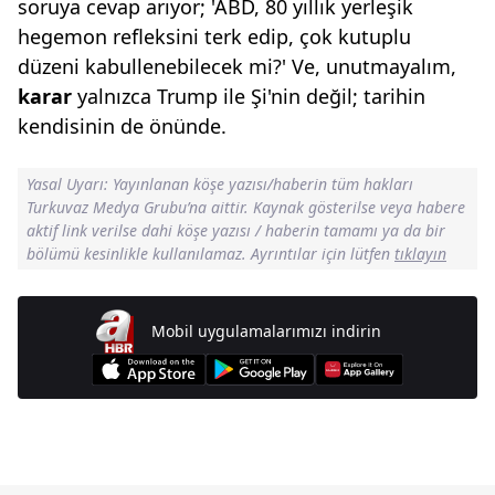
soruya cevap arıyor; 'ABD, 80 yıllık yerleşik
hegemon refleksini terk edip, çok kutuplu
düzeni kabullenebilecek mi?' Ve, unutmayalım,
karar
yalnızca Trump ile Şi'nin değil; tarihin
kendisinin de önünde.
Yasal Uyarı: Yayınlanan köşe yazısı/haberin tüm hakları
Turkuvaz Medya Grubu’na aittir. Kaynak gösterilse veya habere
aktif link verilse dahi köşe yazısı / haberin tamamı ya da bir
bölümü kesinlikle kullanılamaz. Ayrıntılar için lütfen
tıklayın
Mobil uygulamalarımızı indirin
Günün Manşetleri İçin Tıklayın