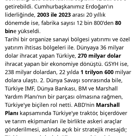
getirebildi. Cumhurbaşkanımız Erdoğan'ın
liderliğinde,
2003 ile 2023
arası 20 yıllık
dönemde ise, fabrika sayısı 12 bin 800'den
80
bin
e yükseldi.
Tarihi bir organize sanayi bölgesi yatırımı ve özel
yatırım ihtisas bölgeleri ile. Dünyaya 36 milyar
dolar ihracat yapan Türkiye,
270
milyar dolar
ihracat yapan bir ekonomiye dönüştü. GSYH ise,
238 milyar dolardan, 22 yılda
1 trilyon 600
milyar
dolara ulaştı. 2. Dünya Savaşı sonrasında bile,
Türkiye IMF, Dünya Bankası, BM ve Marshall
Yardım Planı'nın bir parçası olmasına rağmen,
Türkiye'ye biçilen rol netti. ABD'nin
Marshall
Planı
kapsamında Türkiye'ye traktör, biçerdöver
ve tarım ekipmanları ile birlikte askeri araçlar
gönderilmesi, aslında açık bir stratejik mesajdı;