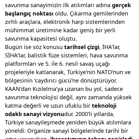
savunma sanayimizin ilk atılımları adına
gerçek
başlangıç noktası
oldu. Çıkarma gemilerinden
zırhlı araçlara, elektronik harp sistemlerinden
mühimmat üretimine kadar geniş bir yerli
savunma kapasitesi oluştu.
Bugün ise söz konusu
tarihsel çizgi
, İHA'lar,
SİHA'lar, balistik füze sistemleri, hava savunma
platformları ve 5. ile 6. nesil savaş uçağı
projeleriyle katlanarak, Türkiye'nin NATO'nun ve
bölgesinin 'caydırıcı gücü'ne dönüştürüyor.
KAAN'dan Kızılelma'ya uzanan bu yol, sadece
savunma teknolojisi değil, aynı zamanda yüksek
katma değerli ve uzun ufuklu bir
teknoloji
odaklı sanayi vizyo
nu
dur. 2000'li yıllarda,
Türkiye sanayileşmede yeniden büyük atılımlara
yöneldi. Organize sanayi bölgelerinde tarihi bir