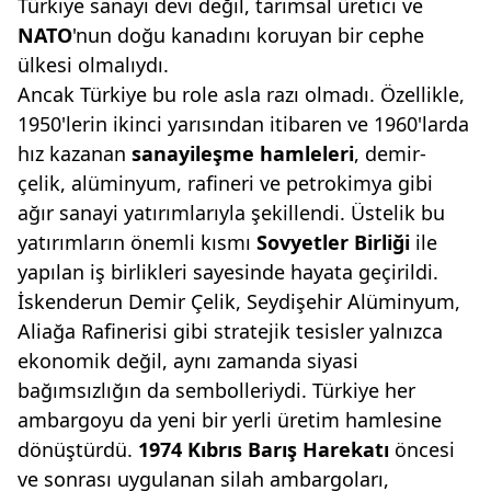
Türkiye sanayi devi değil, tarımsal üretici ve
NATO
'nun doğu kanadını koruyan bir cephe
ülkesi olmalıydı.
Ancak Türkiye bu role asla razı olmadı. Özellikle,
1950'lerin ikinci yarısından itibaren ve 1960'larda
hız kazanan
sanayileşme
hamleleri
, demir-
çelik, alüminyum, rafineri ve petrokimya gibi
ağır sanayi yatırımlarıyla şekillendi. Üstelik bu
yatırımların önemli kısmı
Sovyetler Birliği
ile
yapılan iş birlikleri sayesinde hayata geçirildi.
İskenderun Demir Çelik, Seydişehir Alüminyum,
Aliağa Rafinerisi gibi stratejik tesisler yalnızca
ekonomik değil, aynı zamanda siyasi
bağımsızlığın da sembolleriydi. Türkiye her
ambargoyu da yeni bir yerli üretim hamlesine
dönüştürdü.
1974 Kıbrıs Barış Harekatı
öncesi
ve sonrası uygulanan silah ambargoları,