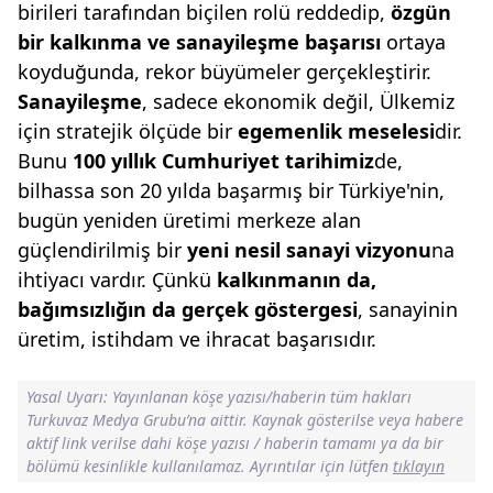
birileri tarafından biçilen rolü reddedip,
özgün
bir kalkınma ve sanayileşme
başarısı
ortaya
koyduğunda, rekor büyümeler gerçekleştirir.
Sanayileşme
, sadece ekonomik değil, Ülkemiz
için stratejik ölçüde bir
egemenlik
meselesi
dir.
Bunu
100 yıllık Cumhuriyet
tarihimiz
de,
bilhassa son 20 yılda başarmış bir Türkiye'nin,
bugün yeniden üretimi merkeze alan
güçlendirilmiş bir
yeni nesil sanayi
vizyonu
na
ihtiyacı vardır. Çünkü
kalkınmanın
da,
bağımsızlığın da gerçek göster
gesi
, sanayinin
üretim, istihdam ve ihracat başarısıdır.
Yasal Uyarı: Yayınlanan köşe yazısı/haberin tüm hakları
Turkuvaz Medya Grubu’na aittir. Kaynak gösterilse veya habere
aktif link verilse dahi köşe yazısı / haberin tamamı ya da bir
bölümü kesinlikle kullanılamaz. Ayrıntılar için lütfen
tıklayın