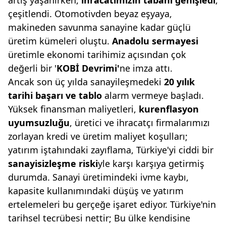
artış yaşanırken,
ihracatımızın tabanı genişledi
,
çeşitlendi. Otomotivden beyaz eşyaya,
makineden savunma sanayine kadar güçlü
üretim kümeleri oluştu.
Anadolu sermayesi
üretimle ekonomi tarihimiz açısından çok
değerli bir '
KOBİ
Devrimi'
ne imza attı.
Ancak son üç yılda sanayileşmedeki
20
yılık
tarihi başarı ve tablo
alarm vermeye başladı.
Yüksek finansman maliyetleri,
kurenflasyon
uyumsuzluğu
, üretici ve ihracatçı firmalarımızı
zorlayan kredi ve üretim maliyet koşulları;
yatırım iştahındaki zayıflama, Türkiye'yi ciddi bir
sanayisizleşme riski
yle karşı karşıya getirmiş
durumda. Sanayi üretimindeki ivme kaybı,
kapasite kullanımındaki düşüş ve yatırım
ertelemeleri bu gerçeğe işaret ediyor. Türkiye'nin
tarihsel tecrübesi nettir; Bu ülke kendisine