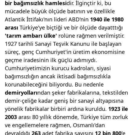
bir bağımsızlık ham
lesi
dir. İlginçtir ki, bu
mücadele büyük ölçüde batının ve özellikle
Atlantik İttifakı'nın lideri ABD'nin
1940 ile 1980
arası
Türkiye'ye biçtiği ve bir ölçüde dayatttığı
'tarım ambarı
ülke'
rolüne rağmen verilmiştir.
1927 tarihli Sanayi Teşvik Kanunu ile başlayan
süreç, genç Cumhuriyet'in üretim ekonomisine
geçme iradesinin ilk güçlü adımıydı.
Cumhuriyetimizin kurucu kadroları, siyasi
bağımsızlığın ancak iktisadi bağımsızlıkla
korunabileceğini biliyordu. Bu nedenle
demiryolları
ndan şeker fabrikalarına, tekstilden
demir-çeliğe kadar geniş bir sanayi altyapısına
yönelik fabrikalar birbiri ardına kuruldu.
1923 ile
2003
arası 80 yıllık dönemde, Türkiye tüm zorluk
ve engellemelere rağmen, Osmanlı'dan
devraldığı
263
adet fabrika sayısını
12 bin 800
'e