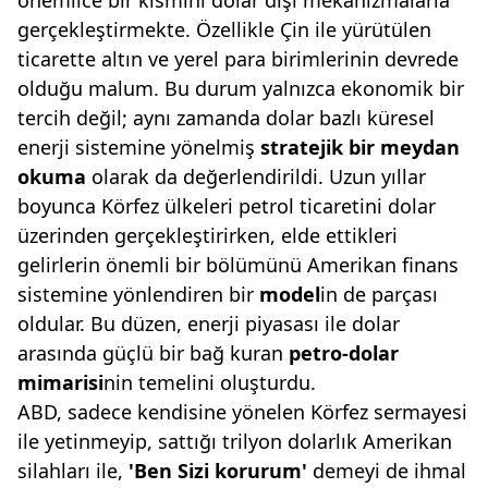
önemlice bir kısmını dolar dışı mekanizmalarla
gerçekleştirmekte. Özellikle Çin ile yürütülen
ticarette altın ve yerel para birimlerinin devrede
olduğu malum. Bu durum yalnızca ekonomik bir
tercih değil; aynı zamanda dolar bazlı küresel
enerji sistemine yönelmiş
stratejik bir meydan
okuma
olarak da değerlendirildi. Uzun yıllar
boyunca Körfez ülkeleri petrol ticaretini dolar
üzerinden gerçekleştirirken, elde ettikleri
gelirlerin önemli bir bölümünü Amerikan finans
sistemine yönlendiren bir
model
in de parçası
oldular. Bu düzen, enerji piyasası ile dolar
arasında güçlü bir bağ kuran
petro-dolar
mimarisi
nin temelini oluşturdu.
ABD, sadece kendisine yönelen Körfez sermayesi
ile yetinmeyip, sattığı trilyon dolarlık Amerikan
silahları ile,
'Ben Sizi korurum'
demeyi de ihmal