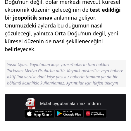
Doğu'nun değil, dolar merkezli mevcut küresel
ekonomik düzenin geleceğinin de
test edildiği
bir
jeopolitik sınav
anlamına geliyor.
Önümüzdeki aylarda bu düğümün nasıl
çözüleceği, yalnızca Orta Doğu'nun değil, yeni
küresel düzenin de nasıl şekilleneceğini
belirleyecek.
Yasal Uyarı: Yayınlanan köşe yazısı/haberin tüm hakları
Turkuvaz Medya Grubu’na aittir. Kaynak gösterilse veya habere
aktif link verilse dahi köşe yazısı / haberin tamamı ya da bir
bölümü kesinlikle kullanılamaz. Ayrıntılar için lütfen
tıklayın
Mobil uygulamalarımızı indirin