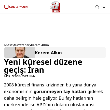
CANLI YAYIN
Anasayfa
Yazarlar
Kerem Alkin
Kerem Alkin
Yeni küresel düzene
geçiş: İran
Giriş Tarihi:
09 Mart 2026
2008 küresel finans krizinden bu yana dünya
ekonomisinin
görünmeyen fay
hatları
giderek
daha belirgin hale geliyor. Bu fay hatlarının
merkezinde ise ABD'nin doların uluslararası