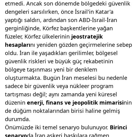
etmedi. Ancak son dönemde bölgedeki güvenlik
dengeleri sarsılırken, önce İsrail'in Katar'a
yaptığı saldırı, ardından son ABD-İsrail-İran
gerginliğinde, Körfez başkentlerine yağan
füzeler, Körfez ülkelerinin
jeostratejik
hesapları
nı yeniden gözden geçirmelerine sebep
oldu. İran ile yaşadıkları gerilimler, bölgesel
güvenlik riskleri ve büyük güç rekabetinin
bölgeye taşınması yeni bir denklem
oluşturmakta. Bugün İran meselesi bu nedenle
sadece bir güvenlik veya nükleer program
tartışması değil; aynı zamanda yeni küresel
düzenin
enerji, finans ve jeopolitik
mimarisi
nin
de düğüm noktalarından birisi haline gelmiş
durumda.
Önümüzde iki temel senaryo bulunuyor.
Birinci
senaryo
da İran askeri baskılara rağmen