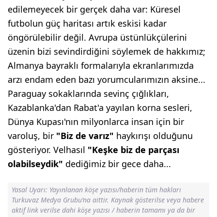
edilemeyecek bir gerçek daha var: Küresel
futbolun güç haritası artık eskisi kadar
öngörülebilir değil. Avrupa üstünlükçülerini
üzenin bizi sevindirdiğini söylemek de hakkımız;
Almanya bayraklı formalarıyla ekranlarımızda
arzı endam eden bazı yorumcularımızın aksine...
Paraguay sokaklarında sevinç çığlıkları,
Kazablanka'dan Rabat'a yayılan korna sesleri,
Dünya Kupası'nın milyonlarca insan için bir
varoluş, bir
"Biz de varız"
haykırışı olduğunu
gösteriyor. Velhasıl
"Keşke biz de
parçası
olabilseydik"
dediğimiz bir gece daha...
Yasal Uyarı: Yayınlanan köşe yazısı/haberin tüm hakları
Turkuvaz Medya Grubu’na aittir. Kaynak gösterilse veya habere
aktif link verilse dahi köşe yazısı / haberin tamamı ya da bir