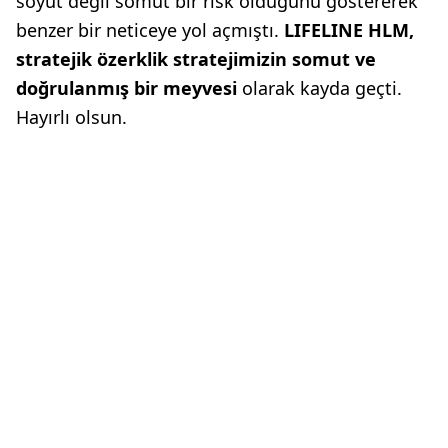
soyut değil somut bir risk olduğunu göstererek
benzer bir neticeye yol açmıştı.
LIFELINE HLM,
stratejik özerklik
stratejimizin somut ve
doğrulanmış
bir meyvesi
olarak kayda geçti.
Hayırlı olsun.