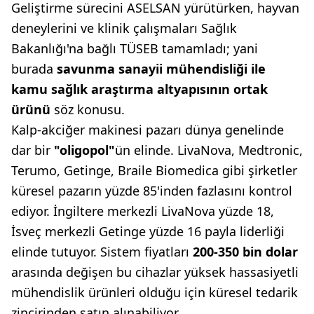
Geliştirme sürecini ASELSAN yürütürken, hayvan
deneylerini ve klinik çalışmaları Sağlık
Bakanlığı'na bağlı TÜSEB tamamladı; yani
burada
savunma sanayii mühendisliği
ile
kamu sağlık araştırma altyapısının
ortak
ürünü
söz konusu.
Kalp-akciğer makinesi pazarı dünya genelinde
dar bir
"oligopol"
ün elinde. LivaNova, Medtronic,
Terumo, Getinge, Braile Biomedica gibi şirketler
küresel pazarın yüzde 85'inden fazlasını kontrol
ediyor. İngiltere merkezli LivaNova yüzde 18,
İsveç merkezli Getinge yüzde 16 payla liderliği
elinde tutuyor. Sistem fiyatları
200-350 bin
dolar
arasında değişen bu cihazlar yüksek hassasiyetli
mühendislik ürünleri olduğu için küresel tedarik
zincirinden satın alınabiliyor.