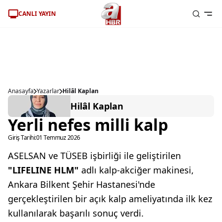
CANLI YAYIN
Anasayfa
Yazarlar
Hilâl Kaplan
Hilâl Kaplan
Yerli nefes milli kalp
Giriş Tarihi:
01 Temmuz 2026
ASELSAN ve TÜSEB işbirliği ile geliştirilen
"LIFELINE HLM"
adlı kalp-akciğer makinesi,
Ankara Bilkent Şehir Hastanesi'nde
gerçekleştirilen bir açık kalp ameliyatında ilk kez
kullanılarak başarılı sonuç verdi.