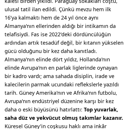
kalesi birden yıkıldı. Paraguay sokakları coştu,
ulusal tatil ilan edildi. Çünkü mevzu hem ilk
16'ya kalmaktı hem de 24 yıl önce aynı
Almanya'nın ellerinden aldığı bir intikamın da
telafisiydi. Fas ise 2022'deki dördüncülüğün
ardından artık tesadüf değil, bir kıtanın yükselen
gücü olduğunu bir kez daha kanıtladı.
Almanya'nın elinde dört yıldız, Hollanda'nın
elinde Avrupa'nın en parlak liglerinde oynayan
bir kadro vardı; ama sahada disiplin, irade ve
kalecilerin parmak ucundaki reflekslerle yazıldı
tarih. Güney Amerika'nın ve Afrika'nın futbolu,
Avrupa'nın endüstriyel düzenine karşı bir kez
daha o eski büyüsünü hatırlattı:
Top yuvarlak,
saha düz ve
yekvücut olmuş takımlar kazanır.
Küresel Güney'in coşkusu haklı ama inkâr