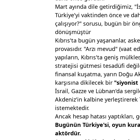
Mart ayında dile getirdiğimiz, "İs
Türkiye'yi vaktinden önce ve da
çalışıyor?" sorusu, bugün bir ön
dönüşmüştür
Kıbrıs'ta bugün yaşananlar, aske
provasıdır. "Arzı mevud" (vaat ed
yapıların, Kıbrıs'ta geniş mülkle
stratejisi gütmesi tesadüfi değil
finansal kuşatma, yarın Doğu Akd
karşısına dikilecek bir
"siyonist
İsrail, Gazze ve Lübnan'da sergil
Akdeniz'in kalbine yerleştirerek
istemektedir.
Ancak hesap hatası yaptıkları, 
Bugünün Türkiye'si,
oyun kura
aktördür.