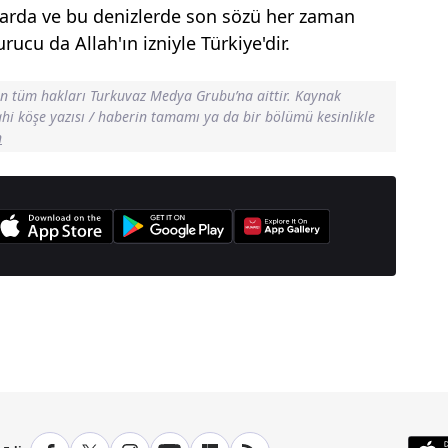
larda ve bu denizlerde son sözü her zaman
ucu da Allah'ın izniyle Türkiye'dir.
in tüm hakları Turkuvaz Medya Grubu’na aittir. Kaynak
dahi köşe yazısı / haberin tamamı ya da bir bölümü kesinlikle
n
anşetleri İçin Tıklayın