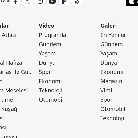
p Edin
lar
Video
Galeri
Atlası
Programlar
En Yeniler
Gündem
Gündem
Yaşam
Yaşam
l Hafıza
Dünya
Dünya
Canan Barlas ile Gündem
Spor
Ekonomi
n
Ekonomi
Magazin
t Meselesi
Teknoloji
Viral
tname
Otomobil
Spor
 Kuşağı
Otomobil
si
Teknoloji
ası
ünyası