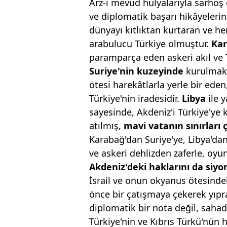
Arz-ı mevud hülyalarıyla sarhoş o
ve diplomatik başarı hikâyelerin
dünyayı kıtlıktan kurtaran ve he
arabulucu Türkiye olmuştur.
Ka
paramparça eden askeri akıl ve Tü
Suriye'nin kuzeyinde
kurulmak 
ötesi harekâtlarla yerle bir ede
Türkiye'nin iradesidir.
Libya
ile 
sayesinde, Akdeniz'i Türkiye'ye 
atılmış,
mavi vatanın sınırları 
Karabağ'dan Suriye'ye, Libya'da
ve askeri dehlizden zaferle, oy
Akdeniz'deki haklarını da siyo
İsrail ve onun okyanus ötesindek
önce bir çatışmaya çekerek yıpr
diplomatik bir nota değil, sahada
Türkiye'nin ve Kıbrıs Türkü'nün