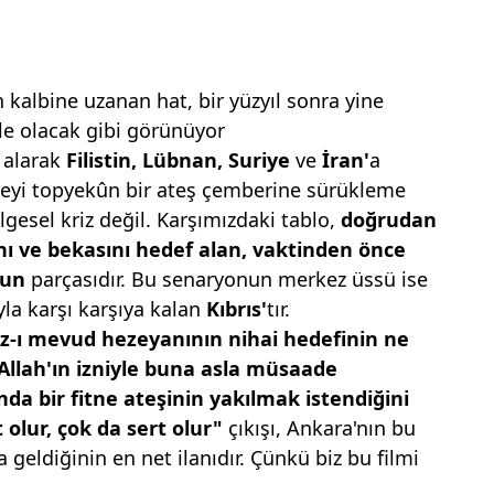
albine uzanan hat, bir yüzyıl sonra yine
ile olacak gibi görünüyor
a alarak
Filistin,
Lübnan, Suriye
ve
İran'
a
ölgeyi topyekûn bir ateş çemberine sürükleme
ölgesel kriz değil. Karşımızdaki tablo,
doğrudan
nı ve bekasını hedef
alan, vaktinden önce
onun
parçasıdır. Bu senaryonun merkez üssü ise
la karşı karşıya kalan
Kıbrıs'
tır.
z-ı mevud hezeyanının nihai
hedefinin ne
Allah'ın izniyle
buna asla müsaade
nda bir
fitne ateşinin yakılmak istendiğini
 olur, çok da sert olur"
çıkışı, Ankara'nın bu
a geldiğinin en net ilanıdır. Çünkü biz bu filmi