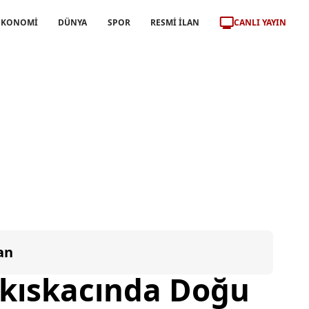
CANLI YAYIN
EKONOMİ
DÜNYA
SPOR
RESMİ İLAN
an
 kıskacında Doğu