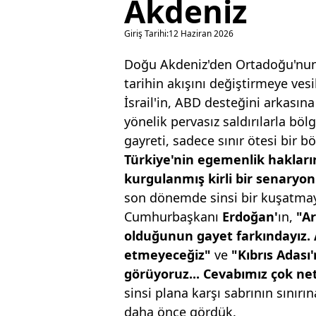
Akdeniz
Giriş Tarihi:
12 Haziran 2026
Doğu Akdeniz'den Ortadoğu'nun k
tarihin akışını değiştirmeye ves
İsrail'in, ABD desteğini arkasın
yönelik pervasız saldırılarla b
gayreti, sadece sınır ötesi bir b
Türkiye'nin egemenlik
hakları
kurgulanmış
kirli bir senary
son dönemde sinsi bir kuşatmay
Cumhurbaşkanı
Erdoğan'
ın,
"Ar
olduğunun gayet
farkındayız. 
etmeyeceğiz"
ve
"Kıbrıs Adası'
görüyoruz... Cevabımız çok
net
sinsi plana karşı sabrının sınırın
daha önce gördük.