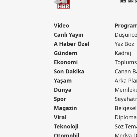
Bizi Taki
Video
Program
Canlı Yayın
Düşünce 
A Haber Özel
Yaz Boz
Gündem
Kadraj
Ekonomi
Toplumsa
Son Dakika
Yaşam
Arka Pla
Dünya
Memleke
Spor
Seyaha
Magazin
Belgesel
Viral
Diploma
Teknoloji
Söz Tem
Otomobil
Medya D