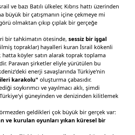
rail ve bazı Batılı ülkeler, Kıbrıs hattı üzerinden
ha büyük bir çatışmanın içine çekmeye mi
görü olmaktan çıkıp çıplak bir gerçeğe
ri bir tahkimatın ötesinde,
ses
siz
bir işgal
ilmiş topraklar) hayalleri kuran İsrail kökenli
r, hatta köyler satın alarak toprak toplama
dir. Paravan şirketler eliyle yürütülen bu
eniz'deki enerji savaşlarında Türkiye'nin
 ileri karakolu"
oluşturma çabasıdır.
ediği soykırımcı ve yayılmacı aklı, şimdi
 Türkiye'yi güneyinden ve denizinden kilitlemek
görmezden geldikleri çok büyük bir gerçek var:
n ve kurulan oyunları
yıkan küresel bir