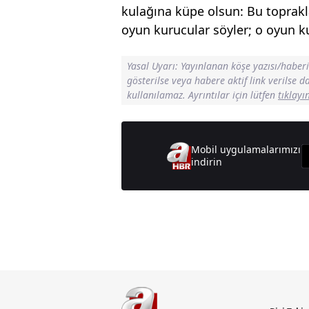
kulağına küpe olsun: Bu toprak
oyun kurucular söyler; o oyun kur
Yasal Uyarı: Yayınlanan köşe yazısı/haber
gösterilse veya habere aktif link verilse 
kullanılamaz. Ayrıntılar için lütfen
tıklayı
Mobil uygulamalarımızı
indirin
Günün M