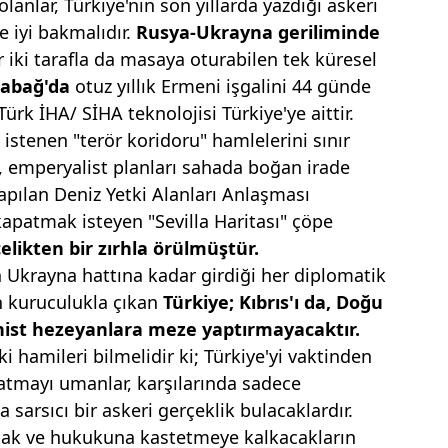
lanlar, Türkiye'nin son yıllarda yazdığı askeri
e iyi bakmalıdır.
Rusya-Ukrayna gerilimin
de
r iki tarafla da masaya oturabilen tek küresel
rabağ'da
otuz yıllık Ermeni işgalini 44 günde
rk İHA/ SİHA teknolojisi Türkiye'ye aittir.
istenen "terör koridoru" hamlelerini sınır
n, emperyalist planları sahada boğan irade
yapılan Deniz Yetki Alanları Anlaşması
kapatmak isteyen "Sevilla Haritası" çöpe
çelikten
bir zırhla örülmüştür.
n Ukrayna hattına kadar girdiği her diplomatik
un kuruculukla çıkan
Türkiye; Kıbrıs'ı da, Doğu
nist
hezeyanlara meze yaptırmayacaktır.
i hamileri bilmelidir ki; Türkiye'yi vaktinden
atmayı umanlar, karşılarında sadece
 sarsıcı bir askeri gerçeklik bulacaklardır.
 hak ve hukukuna kastetmeye kalkacakların