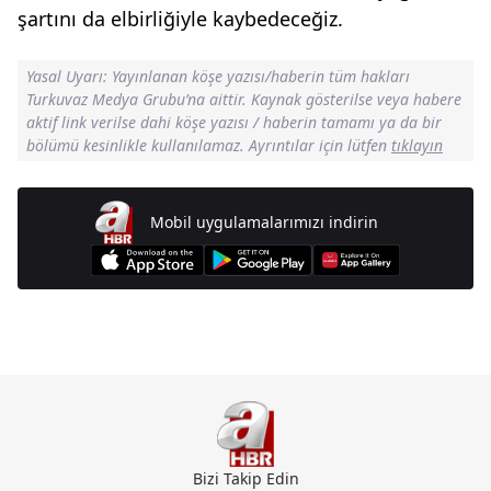
şartını da elbirliğiyle kaybedeceğiz.
Yasal Uyarı: Yayınlanan köşe yazısı/haberin tüm hakları
Turkuvaz Medya Grubu’na aittir. Kaynak gösterilse veya habere
aktif link verilse dahi köşe yazısı / haberin tamamı ya da bir
bölümü kesinlikle kullanılamaz. Ayrıntılar için lütfen
tıklayın
Mobil uygulamalarımızı indirin
Günün Manşetleri İçin Tıklayın
Bizi Takip Edin