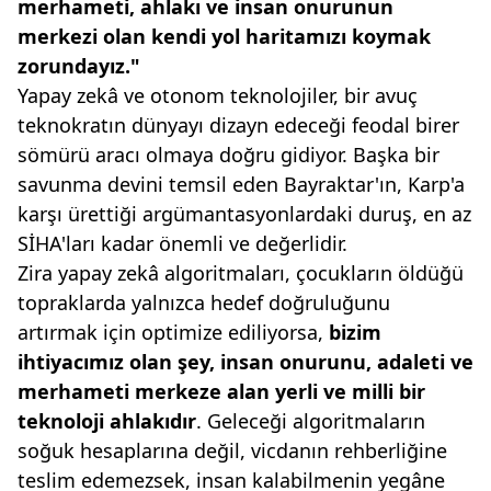
merhameti, ahlakı
ve insan onurunun
merkezi
olan kendi yol haritamızı koymak
zorundayız."
Yapay zekâ ve otonom teknolojiler, bir avuç
teknokratın dünyayı dizayn edeceği feodal birer
sömürü aracı olmaya doğru gidiyor. Başka bir
savunma devini temsil eden Bayraktar'ın, Karp'a
karşı ürettiği argümantasyonlardaki duruş, en az
SİHA'ları kadar önemli ve değerlidir.
Zira yapay zekâ algoritmaları, çocukların öldüğü
topraklarda yalnızca hedef doğruluğunu
artırmak için optimize ediliyorsa,
bizim
ihtiyacımız olan şey, insan
onurunu, adaleti ve
merhameti
merkeze alan yerli ve milli bir
teknoloji ahlakıdır
. Geleceği algoritmaların
soğuk hesaplarına değil, vicdanın rehberliğine
teslim edemezsek, insan kalabilmenin yegâne