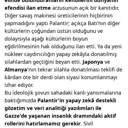
elinde bulunduranların
kendilerini dünyanın
efendisi ilan
etme
arzusunun açık bir kanıtıdır.
Diğer savaş makinesi üreticilerinin hiçbirinin
yapmadığını yaptı Palantir; açıkça Batı'nın diğer
kültürlerin çoğundan üstün olduğunu ve
dolayısıyla aşağı kültürlerin boyun
eğdirilmesinin hak olduğunu ilan etti. Ya da yeni
nükleer caydırıcılığın yapay zekâyla donatılmış
silahlardan geçtiğini beyan etti.
Japonya
ve
Almanya'
nın tekrar silahla donatılması teklifi de
kârdan öte bir derdi olan siyasi konumlanmayı
izhar ediyor.
Bu ideolojik şovun sahadaki kanlı yansımalarına
baktığımızda
Palantir'in
yapay zekâ destekli
gözetim
ve veri analitiği yazılımları ile
Gazze'de yaşanan insanlık dramındaki
aktif
rollerini hatırlamamız
gerekir
. Sivil