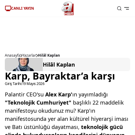
CANLI YAYIN
Anasayfa
Yazarlar
Hilâl Kaplan
Hilâl Kaplan
Karp, Bayraktar’a karşı
Giriş Tarihi:
19 Mayıs 2026
Palantir CEO'su
Alex Karp'
ın yayımladığı
"Teknolojik
Cumhuriyet"
başlıklı 22 maddelik
manifestoyu okudunuz mu? Karp'ın
manifestosunda yer alan kültürel hiyerarşi iması
ve Batı üstünlüğü dayatması,
teknolo
jik
gücü