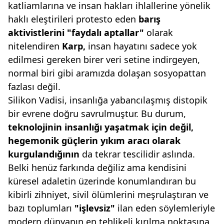
katliamlarına ve insan hakları ihlallerine yönelik
haklı eleştirileri protesto eden
barış
aktivistlerini
"faydalı aptallar"
olarak
nitelendiren
Karp,
insan hayatını sadece yok
edilmesi gereken birer veri setine indirgeyen,
normal biri gibi aramızda dolaşan sosyopattan
fazlası değil.
Silikon Vadisi, insanlığa yabancılaşmış distopik
bir evrene doğru savrulmuştur. Bu durum,
teknolojinin insanlığı
yaşatmak için değil,
hegemonik
güçlerin yıkım aracı olarak
kurgulandığının
da tekrar tescilidir aslında.
Belki henüz farkında değiliz ama kendisini
küresel adaletin üzerinde konumlandıran bu
kibirli zihniyet, sivil ölümlerini meşrulaştıran ve
bazı toplumları
"işlevsiz"
ilan eden söylemleriyle
modern dünyanın en tehlikeli kırılma noktasına