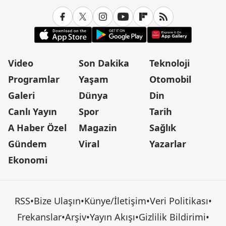
Video
Son Dakika
Teknoloji
Programlar
Yaşam
Otomobil
Galeri
Dünya
Din
Canlı Yayın
Spor
Tarih
A Haber Özel
Magazin
Sağlık
Gündem
Viral
Yazarlar
Ekonomi
RSS
•
Bize Ulaşın
•
Künye/İletişim
•
Veri Politikası
•
Frekanslar
•
Arşiv
•
Yayın Akışı
•
Gizlilik Bildirimi
•