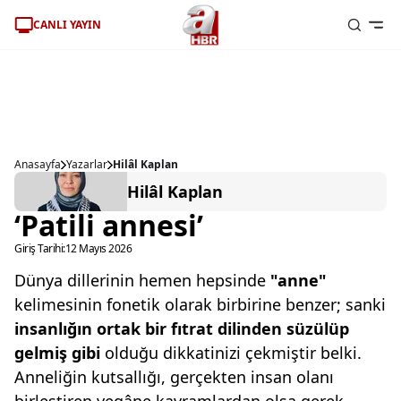
CANLI YAYIN
Anasayfa
Yazarlar
Hilâl Kaplan
Hilâl Kaplan
‘Patili annesi’
Giriş Tarihi:
12 Mayıs 2026
Dünya dillerinin hemen hepsinde
"anne"
kelimesinin fonetik olarak birbirine benzer; sanki
insanlığın ortak bir fıtrat dilinden
süzülüp
gelmiş gibi
olduğu dikkatinizi çekmiştir belki.
Anneliğin kutsallığı, gerçekten insan olanı