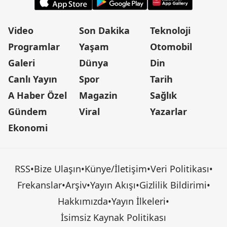
Video
Son Dakika
Teknoloji
Programlar
Yaşam
Otomobil
Galeri
Dünya
Din
Canlı Yayın
Spor
Tarih
A Haber Özel
Magazin
Sağlık
Gündem
Viral
Yazarlar
Ekonomi
RSS
•
Bize Ulaşın
•
Künye/İletişim
•
Veri Politikası
•
Frekanslar
•
Arşiv
•
Yayın Akışı
•
Gizlilik Bildirimi
•
Hakkımızda
•
Yayın İlkeleri
•
İsimsiz Kaynak Politikası