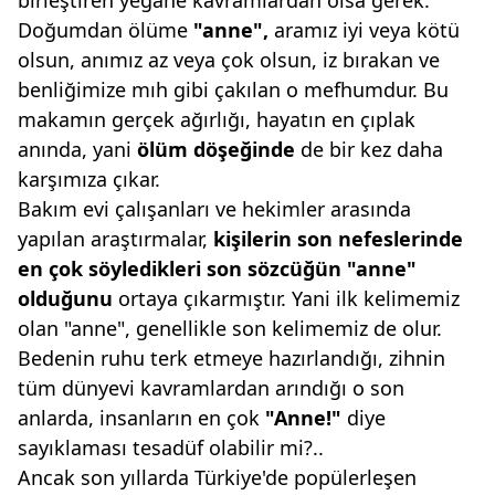
birleştiren yegâne kavramlardan olsa gerek.
Doğumdan ölüme
"anne",
aramız iyi veya kötü
olsun, anımız az veya çok olsun, iz bırakan ve
benliğimize mıh gibi çakılan o mefhumdur. Bu
makamın gerçek ağırlığı, hayatın en çıplak
anında, yani
ölüm döşeğinde
de bir kez daha
karşımıza çıkar.
Bakım evi çalışanları ve hekimler arasında
yapılan araştırmalar,
kişilerin
son nefeslerinde
en çok
söyledikleri son sözcüğün
"anne"
olduğunu
ortaya çıkarmıştır. Yani ilk kelimemiz
olan "anne", genellikle son kelimemiz de olur.
Bedenin ruhu terk etmeye hazırlandığı, zihnin
tüm dünyevi kavramlardan arındığı o son
anlarda, insanların en çok
"Anne!"
diye
sayıklaması tesadüf olabilir mi?..
Ancak son yıllarda Türkiye'de popülerleşen