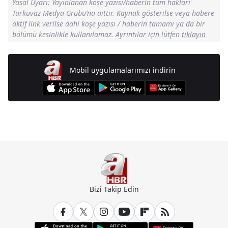
Yasal Uyarı: Yayınlanan köşe yazısı/haberin tüm hakları
Turkuvaz Medya Grubu’na aittir. Kaynak gösterilse veya habere
aktif link verilse dahi köşe yazısı / haberin tamamı ya da bir
bölümü kesinlikle kullanılamaz. Ayrıntılar için lütfen
tıklayın
Mobil uygulamalarımızı indirin
Günün Manşetleri İçin Tıklayın
Bizi Takip Edin