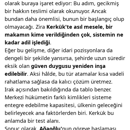
olarak buraya işaret ediyor: Bu adım, gecikmiş
bir hakkın teslimi olarak okunuyor. Ancak
bundan daha önemlisi, bunun bir başlangıç olup
olmayacağı. Zira
Kerkük'te asıl
mesele, bir
makamın
kime verildiğinden çok,
sistemin ne
kadar adil
işlediği
.
Eğer bu gelişme, diğer idari pozisyonlara da
dengeli bir şekilde yansırsa, şehirde uzun süredir
eksik olan
güven duygusu yeniden
inşa
edilebilir
. Aksi hâlde, bu tür atamalar kısa vadeli
rahatlama sağlasa da kalıcı çözüm üretmez.
Irak açısından bakıldığında da tablo benzer.
Merkezi hükümetin farklı kimlikleri sisteme
entegre edebilme kapasitesi, ülkenin geleceğini
belirleyecek ana faktörlerden biri. Kerkük bu
anlamda bir test alanı.
Sonuç olarak,
Ağaoğlu'
nun göreve başlaması