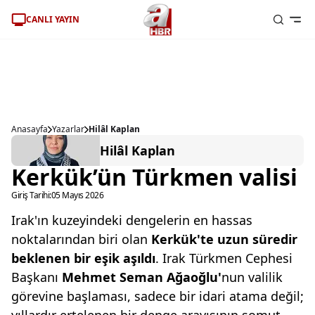
CANLI YAYIN
Anasayfa
Yazarlar
Hilâl Kaplan
Hilâl Kaplan
Kerkük’ün Türkmen valisi
Giriş Tarihi:
05 Mayıs 2026
Irak'ın kuzeyindeki dengelerin en hassas
noktalarından biri olan
Kerkük'te uzun
süredir
beklenen
bir eşik aşıldı
. Irak Türkmen Cephesi
Başkanı
Mehmet Seman
Ağaoğlu'
nun valilik
görevine başlaması, sadece bir idari atama değil;