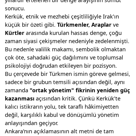
yıllardır ertelenen bir denge arayışının somut
sonucu.
Kerkük, etnik ve mezhebi çeşitliliğiyle Irak'ın
küçük bir özeti gibi.
Türkmenler,
Araplar
ve
Kürtler
arasında kurulan hassas denge, çoğu
zaman siyasi çekişmeler nedeniyle zedelenmişti.
Bu nedenle valilik makamı, sembolik olmaktan
çok öte, sahadaki güç dağılımını ve toplumsal
psikolojiyi doğrudan etkileyen bir pozisyon.
Bu çerçevede bir Türkmen ismin göreve gelmesi,
sadece bir grubun temsili açısından değil, aynı
zamanda
"ortak
yönetim" fikrinin yeni
den
güç
kazanması
açısından kritik. Çünkü Kerkük'te
kalıcı istikrarın yolu, tek taraflı hâkimiyetten
değil, karşılıklı kabul ve dönüşümlü yönetim
anlayışından geçiyor.
Ankara'nın açıklamasının alt metni de tam