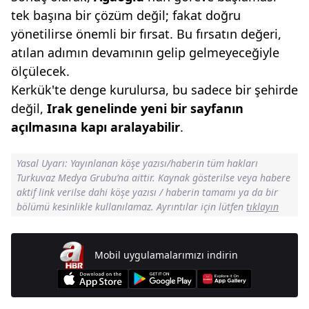
tek başına bir çözüm değil; fakat doğru
yönetilirse önemli bir fırsat. Bu fırsatın değeri,
atılan adımın devamının gelip gelmeyeceğiyle
ölçülecek.
Kerkük'te denge kurulursa, bu sadece bir şehirde
değil,
Irak genelinde yeni
bir sayfanın
açılmasına
kapı aralayabilir
.
Yasal Uyarı: Yayınlanan köşe yazısı/haberin tüm hakları
Turkuvaz Medya Grubu’na aittir. Kaynak gösterilse veya habere
aktif link verilse dahi köşe yazısı / haberin tamamı ya da bir
bölümü kesinlikle kullanılamaz. Ayrıntılar için lütfen
tıklayın
Mobil uygulamalarımızı indirin