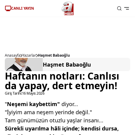
CANLI YAYIN
Anasayfa
Yazarlar
Haşmet Babaoğlu
Haşmet Babaoğlu
Haftanın notları: Canlısı
da yapay, dert etmeyin!
Giriş Tarihi:
16 Mayıs 2026
"
Neşemi kaybettim"
diyor...
"İyiyim ama neşem yerinde değil."
Tam günümüzün otuzlu yaşlar insanı...
Sürekli uyarılma hâli içinde;
kendisi dursa,