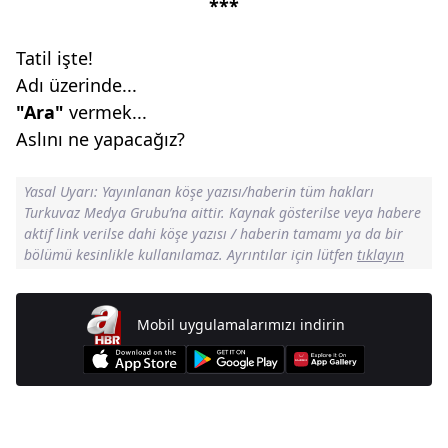
***
Tatil işte!
Adı üzerinde...
"Ara"
vermek...
Aslını ne yapacağız?
Yasal Uyarı: Yayınlanan köşe yazısı/haberin tüm hakları
Turkuvaz Medya Grubu’na aittir. Kaynak gösterilse veya habere
aktif link verilse dahi köşe yazısı / haberin tamamı ya da bir
bölümü kesinlikle kullanılamaz. Ayrıntılar için lütfen
tıklayın
Mobil uygulamalarımızı indirin
Günün Manşetleri İçin Tıklayın