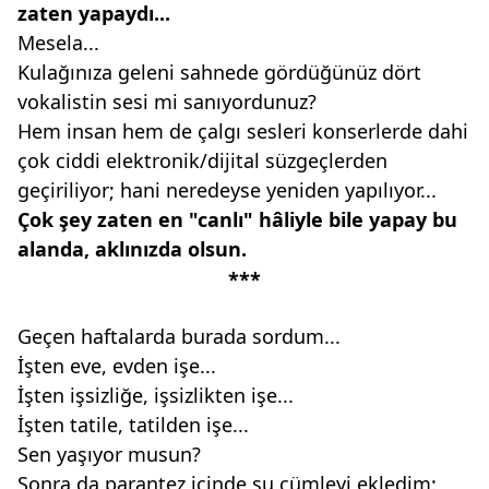
zaten yapaydı...
Mesela...
Kulağınıza geleni sahnede gördüğünüz dört
vokalistin sesi mi sanıyordunuz?
Hem insan hem de çalgı sesleri konserlerde dahi
çok ciddi elektronik/dijital süzgeçlerden
geçiriliyor; hani neredeyse yeniden yapılıyor...
Çok şey zaten en "canlı" hâliyle
bile yapay bu
alanda, aklınızda
olsun.
***
Geçen haftalarda burada sordum...
İşten eve, evden işe...
İşten işsizliğe, işsizlikten işe...
İşten tatile, tatilden işe...
Sen yaşıyor musun?
Sonra da parantez içinde şu cümleyi ekledim: