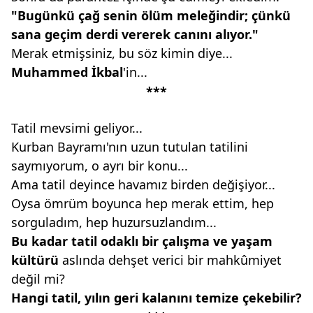
"Bugünkü çağ senin
ölüm meleğindir; çünkü
sana
geçim derdi vererek canını alıyor."
Merak etmişsiniz, bu söz kimin diye...
Muhammed İkbal
'in...
***
Tatil mevsimi geliyor...
Kurban Bayramı'nın uzun tutulan tatilini
saymıyorum, o ayrı bir konu...
Ama tatil deyince havamız birden değişiyor...
Oysa ömrüm boyunca hep merak ettim, hep
sorguladım, hep huzursuzlandım...
Bu kadar tatil odaklı bir çalışma
ve yaşam
kültürü
aslında dehşet verici bir mahkûmiyet
değil mi?
Hangi tatil, yılın geri kalanını
temize çekebilir?