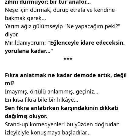
zihni durmuyor; bir
tür anafor...
Neşe için durmak, durup etrafa ve kendine
bakmak gerek...
Yarım ağız gülümseyip "Ne yapacağım peki?"
diyor.
Mırıldanıyorum:
"Eğlenceyle idare
edeceksin,
yorulana kadar..."
***
Fıkra anlatmak ne kadar demode
artık, değil
mi?
İmaymış, örtülü anlammış, geçiniz...
En kısa fıkra bile bir hikâye...
Sen fıkra anlatırken karşındakinin
dikkati
dağılmış oluyor.
Stand-up komedyenleri bu yüzden doğrudan
izleyiciyle konuşmaya başladılar...