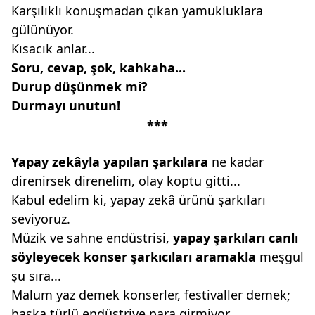
Karşılıklı konuşmadan çıkan yamukluklara
gülünüyor.
Kısacık anlar...
Soru, cevap, şok, kahkaha...
Durup düşünmek mi?
Durmayı unutun!
***
Yapay zekâyla yapılan şarkılara
ne kadar
direnirsek direnelim, olay koptu gitti...
Kabul edelim ki, yapay zekâ ürünü şarkıları
seviyoruz.
Müzik ve sahne endüstrisi,
yapay şarkıları
canlı
söyleyecek konser şarkıcıları
aramakla
meşgul
şu sıra...
Malum yaz demek konserler, festivaller demek;
başka türlü endüstriye para girmiyor...