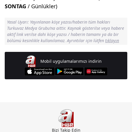
SONTAG
/ Günlükler)
Yasal Uyarı: Yayınlanan köşe yazısı/haberin tüm hakları
Turkuvaz Medya Grubu’na aittir. Kaynak gösterilse veya habere
aktif link verilse dahi köşe yazısı / haberin tamamı ya da bir
bölümü kesinlikle kullanılamaz. Ayrıntılar için lütfen
tıklayın
Mobil uygulamalarımızı indirin
Günün Manşetleri İçin Tıklayın
Bizi Takip Edin