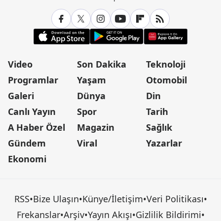
Video
Son Dakika
Teknoloji
Programlar
Yaşam
Otomobil
Galeri
Dünya
Din
Canlı Yayın
Spor
Tarih
A Haber Özel
Magazin
Sağlık
Gündem
Viral
Yazarlar
Ekonomi
RSS
•
Bize Ulaşın
•
Künye/İletişim
•
Veri Politikası
•
Frekanslar
•
Arşiv
•
Yayın Akışı
•
Gizlilik Bildirimi
•