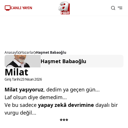
CANLI YAYIN
Anasayfa
Yazarlar
Haşmet Babaoğlu
Haşmet Babaoğlu
Milat
Giriş Tarihi:
23 Nisan 2026
Milat yaşıyoruz
, dedim ya geçen gün...
Laf olsun diye demedim...
Ve bu sadece
yapay zekâ devrimine
dayalı bir
vurgu değil...
***