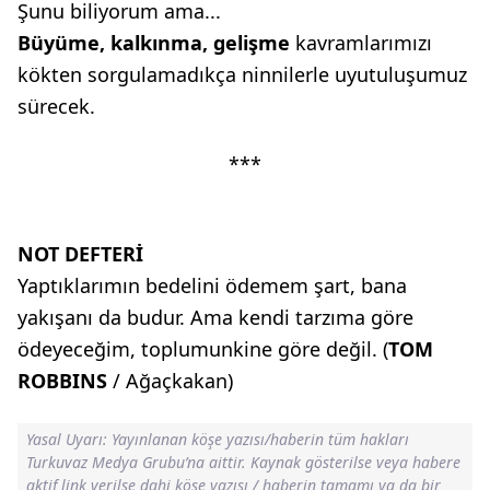
Şunu biliyorum ama...
Büyüme, kalkınma, gelişme
kavramlarımızı
kökten sorgulamadıkça ninnilerle uyutuluşumuz
sürecek.
***
NOT DEFTERİ
Yaptıklarımın bedelini ödemem şart, bana
yakışanı da budur. Ama kendi tarzıma göre
ödeyeceğim, toplumunkine göre değil. (
TOM
ROBBINS
/ Ağaçkakan)
Yasal Uyarı: Yayınlanan köşe yazısı/haberin tüm hakları
Turkuvaz Medya Grubu’na aittir. Kaynak gösterilse veya habere
aktif link verilse dahi köşe yazısı / haberin tamamı ya da bir