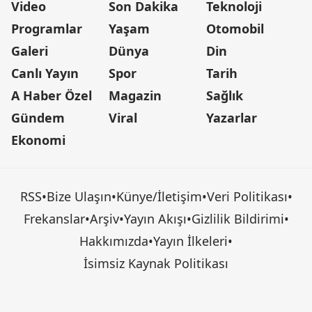
Video
Son Dakika
Teknoloji
Programlar
Yaşam
Otomobil
Galeri
Dünya
Din
Canlı Yayın
Spor
Tarih
A Haber Özel
Magazin
Sağlık
Gündem
Viral
Yazarlar
Ekonomi
RSS
•
Bize Ulaşın
•
Künye/İletişim
•
Veri Politikası
•
Frekanslar
•
Arşiv
•
Yayın Akışı
•
Gizlilik Bildirimi
•
Hakkımızda
•
Yayın İlkeleri
•
İsimsiz Kaynak Politikası