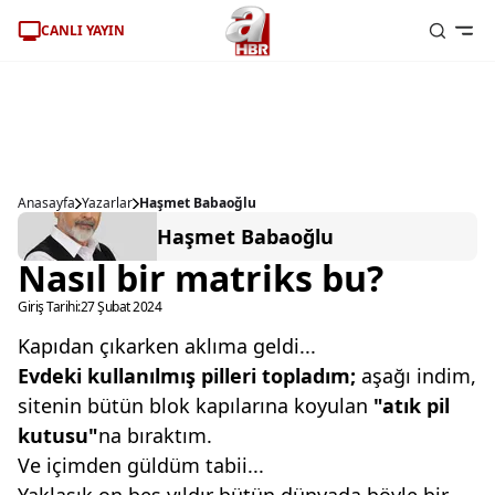
CANLI YAYIN
Anasayfa
Yazarlar
Haşmet Babaoğlu
Haşmet Babaoğlu
Nasıl bir matriks bu?
Giriş Tarihi:
27 Şubat 2024
Kapıdan çıkarken aklıma geldi...
Evdeki kullanılmış pilleri
topladım;
aşağı indim,
sitenin
bütün blok kapılarına koyulan
"atık pil
kutusu"
na bıraktım.
Ve içimden güldüm tabii...