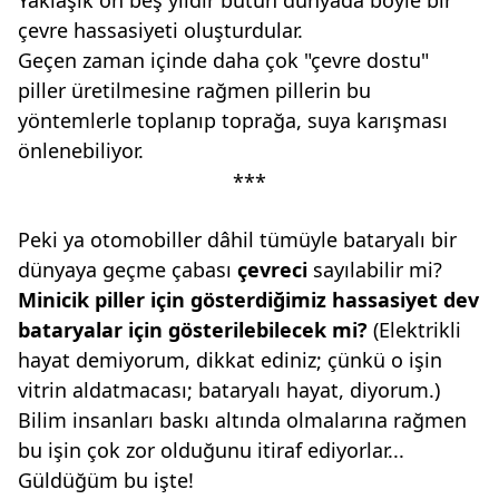
Yaklaşık on beş yıldır bütün dünyada böyle bir
çevre hassasiyeti oluşturdular.
Geçen zaman içinde daha çok "çevre dostu"
piller üretilmesine rağmen pillerin bu
yöntemlerle toplanıp toprağa, suya karışması
önlenebiliyor.
***
Peki ya otomobiller dâhil tümüyle bataryalı bir
dünyaya geçme çabası
çevreci
sayılabilir mi?
Minicik piller için gösterdiğimiz
hassasiyet dev
bataryalar için
gösterilebilecek mi?
(Elektrikli
hayat
demiyorum, dikkat ediniz; çünkü o işin
vitrin
aldatmacası; bataryalı hayat, diyorum.)
Bilim insanları baskı altında olmalarına
rağmen
bu işin çok zor olduğunu itiraf ediyorlar...
Güldüğüm bu işte!