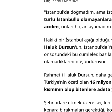
Giriş Tarihi:
17 Mart 2026
"İstanbul'da doğmadım, ama İs
türlü İstanbullu olamayanlara
acıdım,
onları hiç anlayamadım
Hakiki bir İstanbul aşığı olduğ
Haluk Dursun
'un, İstanbul'da Y
önsözündeki bu cümleler, bazılar
olamadıklarını düşündürüyor.
Rahmetli Haluk Dursun, daha ge
Türkiye'nin özeti olan
16 milyon
kısmının olup bitenlere adeta 
Şehri idare etmek üzere seçilen b
kenara bırakmaları gerektiği, k