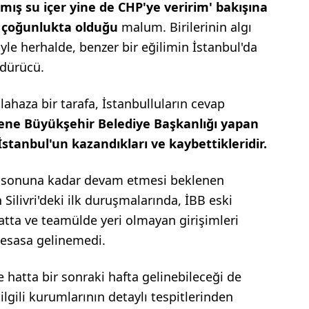
şmış su içer yine de CHP'ye veririm' bakışına
n çoğunlukta olduğu
malum. Birilerinin algı
le herhalde, benzer bir eğilimin İstanbul'da
dürücü.
ülahaza bir tarafa, İstanbulluların cevap
sene Büyükşehir Belediye Başkanlığı yapan
anbul'un kazandıkları ve kaybettikleridir.
n sonuna kadar devam etmesi beklenen
ilivri'deki ilk duruşmalarında, İBB eski
tta ve teamülde yeri olmayan girişimleri
esasa gelinemedi.
 hatta bir sonraki hafta gelinebileceği de
 ilgili kurumlarının detaylı tespitlerinden