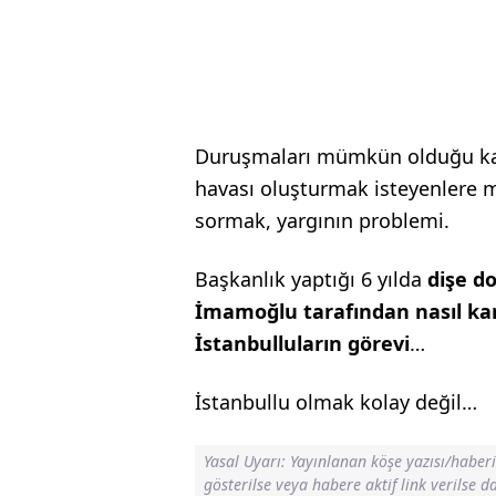
Duruşmaları mümkün olduğu ka
havası oluşturmak isteyenlere m
sormak, yargının problemi.
Başkanlık yaptığı 6 yılda
dişe do
İmamoğlu tarafından nasıl kan
İstanbulluların görevi
…
İstanbullu olmak kolay değil…
Yasal Uyarı: Yayınlanan köşe yazısı/haber
gösterilse veya habere aktif link verilse 