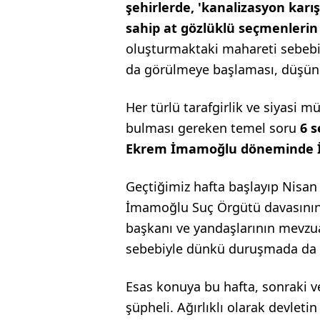
şehirlerde, 'kanalizasyon karı
sahip at gözlüklü seçmenleri
oluşturmaktaki mahareti sebebiy
da görülmeye başlaması, düşün
Her türlü tarafgirlik ve siyasi m
bulması gereken temel soru
6 
Ekrem İmamoğlu döneminde İst
Geçtiğimiz hafta başlayıp Nisa
İmamoğlu Suç Örgütü davasının S
başkanı ve yandaşlarının mevzua
sebebiyle dünkü duruşmada da 
Esas konuya bu hafta, sonraki ve
şüpheli. Ağırlıklı olarak devletin