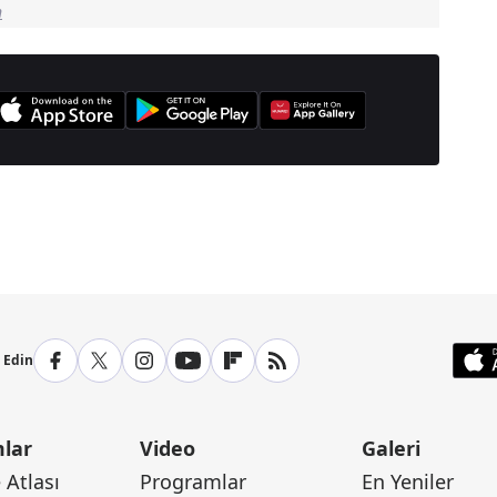
n
anşetleri İçin Tıklayın
p Edin
lar
Video
Galeri
Atlası
Programlar
En Yeniler