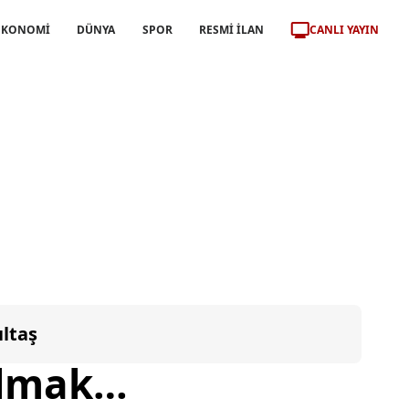
CANLI YAYIN
EKONOMİ
DÜNYA
SPOR
RESMİ İLAN
ıltaş
olmak…