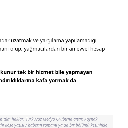
dar uzatmak ve yargılama yapılamadığı
ani olup, yağmacılardan bir an evvel hesap
kunur tek bir hizmet bile yapmayan
dırıldıklarına kafa yormak da
in tüm hakları Turkuvaz Medya Grubu’na aittir. Kaynak
dahi köşe yazısı / haberin tamamı ya da bir bölümü kesinlikle