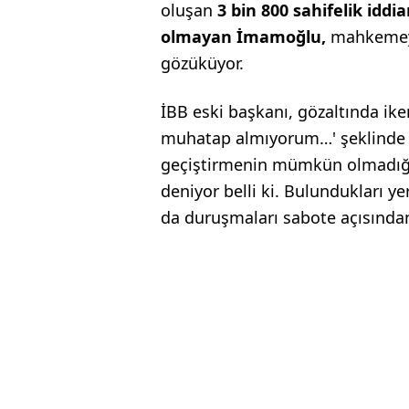
oluşan
3 bin 800 sahifelik id
olmayan İmamoğlu,
mahkemeyi
gözüküyor.
İBB eski başkanı, gözaltında ik
muhatap almıyorum…' şeklinde c
geçiştirmenin mümkün olmadığını 
deniyor belli ki. Bulundukları y
da duruşmaları sabote açısında