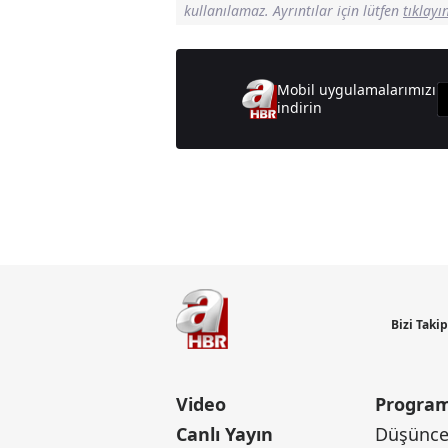
kullanılamaz. Ayrıntılar için lütfen
tıklayı
Mobil uygulamalarımızı
indirin
Günün M
Bizi Taki
Video
Program
Canlı Yayın
Düşünce 