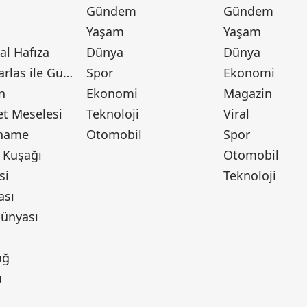
Gündem
Gündem
Yaşam
Yaşam
l Hafıza
Dünya
Dünya
Canan Barlas ile Gündem
Spor
Ekonomi
n
Ekonomi
Magazin
t Meselesi
Teknoloji
Viral
tname
Otomobil
Spor
 Kuşağı
Otomobil
si
Teknoloji
ası
ünyası
ı
ağ
u