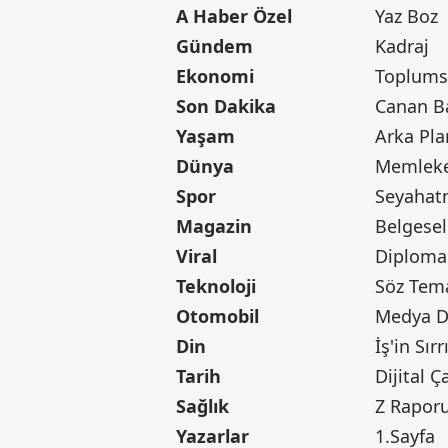
A Haber Özel
Yaz Boz
Gündem
Kadraj
Ekonomi
Toplumsa
Son Dakika
Yaşam
Arka Pla
Dünya
Memleke
Spor
Seyaha
Magazin
Belgesel
Viral
Diploma
Teknoloji
Söz Tem
Otomobil
Medya D
Din
İş'in Sırr
Tarih
Dijital Ç
Sağlık
Z Rapor
Yazarlar
1.Sayfa