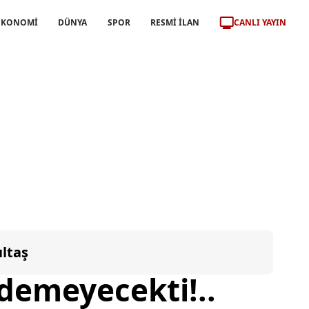
CANLI YAYIN
EKONOMİ
DÜNYA
SPOR
RESMİ İLAN
ıltaş
 demeyecekti!..