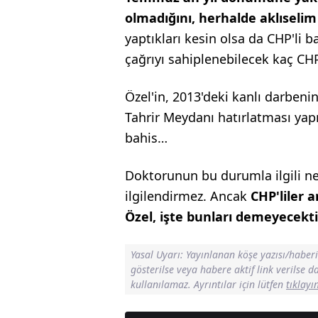
olmadığını, herhalde aklıselim 
yaptıkları kesin olsa da CHP'li 
çağrıyı sahiplenebilecek kaç CHP'l
Özel'in, 2013'deki kanlı darben
Tahrir Meydanı hatırlatması yap
bahis…
Doktorunun bu durumla ilgili nel
ilgilendirmez. Ancak
CHP'liler 
Özel, işte bunları demeyecekti!
Yasal Uyarı: Yayınlanan köşe yazısı/haber
gösterilse veya habere aktif link verilse 
kullanılamaz. Ayrıntılar için lütfen
tıklayı