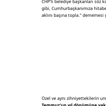
CHP'li belediye başkanları söz k
gibi, Cumhurbaşkanımıza hitabe
aklını başına topla." dememesi g
Özel ve aynı zihniyettekilerin 
Temmuz'un yıl dönümüne yakın