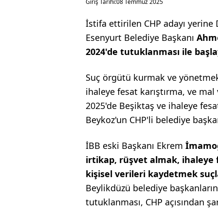
Giriş Tarihi:
08 Temmuz 2025
İstifa ettirilen CHP adayı yerine
Esenyurt Belediye Başkanı
Ahme
2024'de tutuklanması ile başla
Suç örgütü kurmak ve yönetmek
ihaleye fesat karıştırma, ve mal
2025'de Beşiktaş ve ihaleye fesa
Beykoz'un CHP'li belediye başkan
İBB eski Başkanı Ekrem
İmamoğ
irtikap, rüşvet almak, ihaleye
kişisel verileri kaydetmek suç
Beylikdüzü belediye başkanlarını
tutuklanması, CHP açısından şart