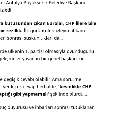
ını Antalya Büyükşehir Belediye Başkanı
zledi.
a kutusundan çıkan Eurolar, CHP'lilere bile
r rezillik.
İlk görüntüleri izleyip ahkam
leri sonrası suskunlukları da…
erde ülkenin 1. partisi olmasıyla övündüğünü
n gelişmeler yaşanan bir genel başkan, ne
 değişik cevabı olabilir. Ama soru, 'ne
, verilecek cevap herhalde,
'kesinlikle CHP
aptığı gibi yapmamalı'
şeklinde olurdu…
n suç duyurusu ve ihbarları sonrası tutuklanan