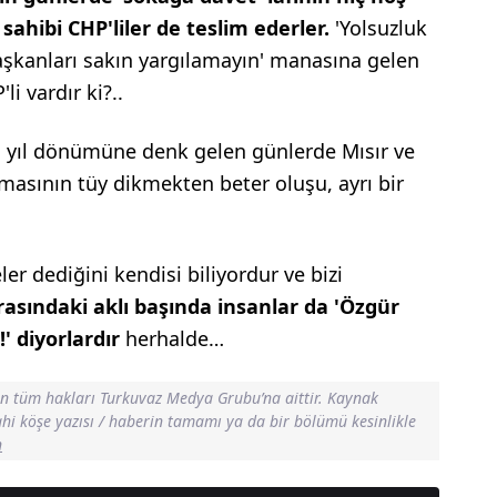
sahibi CHP'liler de teslim ederler.
'Yolsuzluk
başkanları sakın yargılamayın' manasına gelen
i vardır ki?..
in yıl dönümüne denk gelen günlerde Mısır ve
masının tüy dikmekten beter oluşu, ayrı bir
er dediğini kendisi biliyordur ve bizi
arasındaki aklı başında insanlar da 'Özgür
' diyorlardır
herhalde…
in tüm hakları Turkuvaz Medya Grubu’na aittir. Kaynak
dahi köşe yazısı / haberin tamamı ya da bir bölümü kesinlikle
n