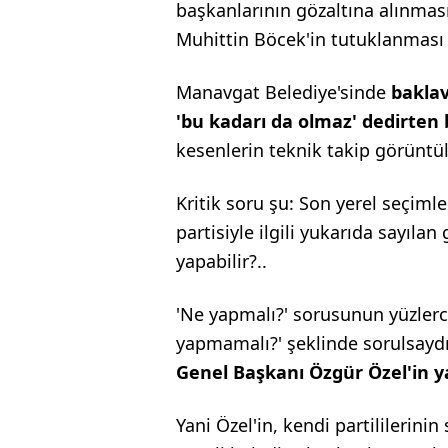
başkanlarının gözaltına alınmas
Muhittin Böcek'in tutuklanması i
Manavgat Belediye'sinde
baklav
'bu kadarı da olmaz' dedirten bi
kesenlerin teknik takip görüntü
Kritik soru şu: Son yerel seçiml
partisiyle ilgili yukarıda sayıla
yapabilir?..
'Ne yapmalı?' sorusunun yüzlerce
yapmamalı?' şeklinde sorulsaydı
Genel Başkanı Özgür Özel'in y
Yani Özel'in, kendi partililerini