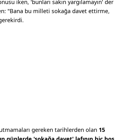
onusu iken, 'bunları sakın yargılamayın' der
n: "Bana bu milleti sokağa davet ettirme,
erekirdi.
unutmamaları gereken tarihlerden olan
15
 günlerde 'sokağa davet' lafının hiç hoş