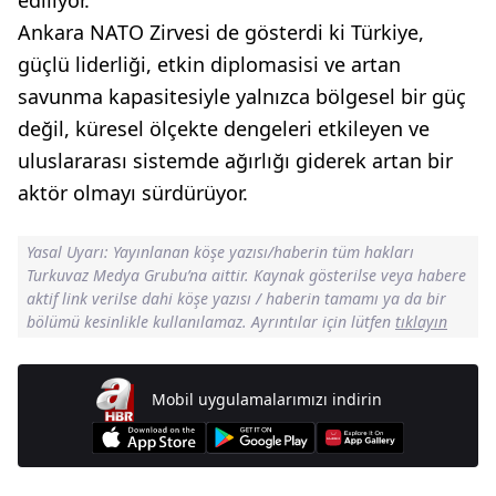
ediliyor.
Ankara NATO Zirvesi de gösterdi ki Türkiye,
güçlü liderliği, etkin diplomasisi ve artan
savunma kapasitesiyle yalnızca bölgesel bir güç
değil, küresel ölçekte dengeleri etkileyen ve
uluslararası sistemde ağırlığı giderek artan bir
aktör olmayı sürdürüyor.
Yasal Uyarı: Yayınlanan köşe yazısı/haberin tüm hakları
Turkuvaz Medya Grubu’na aittir. Kaynak gösterilse veya habere
aktif link verilse dahi köşe yazısı / haberin tamamı ya da bir
bölümü kesinlikle kullanılamaz. Ayrıntılar için lütfen
tıklayın
Mobil uygulamalarımızı indirin