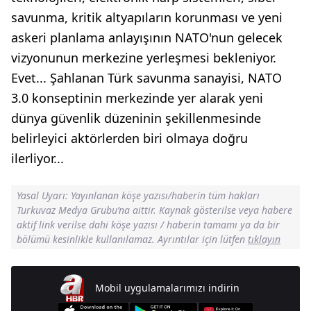
savunma, kritik altyapıların korunması ve yeni
askeri planlama anlayışının NATO'nun gelecek
vizyonunun merkezine yerleşmesi bekleniyor.
Evet... Şahlanan Türk savunma sanayisi, NATO
3.0 konseptinin merkezinde yer alarak yeni
dünya güvenlik düzeninin şekillenmesinde
belirleyici aktörlerden biri olmaya doğru
ilerliyor...
Yasal Uyarı: Yayınlanan köşe yazısı/haberin tüm hakları
Turkuvaz Medya Grubu’na aittir. Kaynak gösterilse veya habere
aktif link verilse dahi köşe yazısı / haberin tamamı ya da bir
bölümü kesinlikle kullanılamaz. Ayrıntılar için lütfen
tıklayın
Mobil uygulamalarımızı indirin