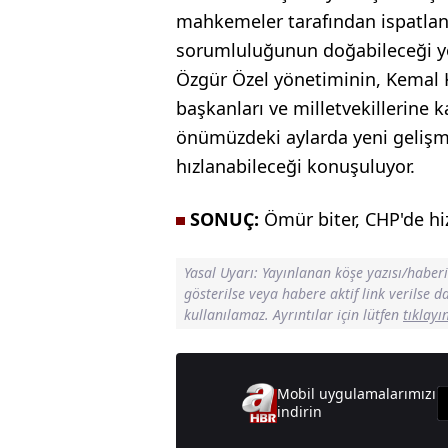
mahkemeler tarafından ispatla
sorumluluğunun doğabileceği yö
Özgür Özel yönetiminin, Kemal Kı
başkanları ve milletvekillerine k
önümüzdeki aylarda yeni gelişme
hızlanabileceği konuşuluyor.
SONUÇ:
Ömür biter, CHP'de hi
Yasal Uyarı: Yayınlanan köşe yazısı/haber
gösterilse veya habere aktif link verilse 
kullanılamaz. Ayrıntılar için lütfen
tıklayı
Mobil uygulamalarımızı
indirin