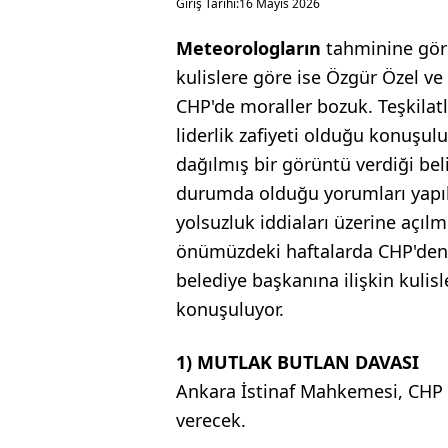
Giriş Tarihi:
16 Mayıs 2026
Meteorologların
tahminine göre
kulislere göre ise Özgür Özel v
CHP'de moraller bozuk. Teşkilat
liderlik zafiyeti olduğu konuşul
dağılmış bir görüntü verdiği beli
durumda olduğu yorumları yapılı
yolsuzluk iddiaları üzerine açılm
önümüzdeki haftalarda CHP'den 
belediye başkanına ilişkin kulisl
konuşuluyor.
1) MUTLAK BUTLAN DAVASI
Ankara İstinaf Mahkemesi, CHP 
verecek.