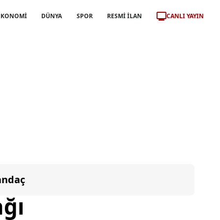
CANLI YAYIN
EKONOMİ
DÜNYA
SPOR
RESMİ İLAN
andaç
ğı