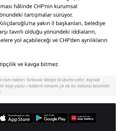
nması hâlinde CHP'nin kurumsal
nündeki tartışmalar sürüyor.
lıçdaroğlu'na yakın il başkanları, belediye
arşı tavırlı olduğu yönündeki iddiaların,
lere yol açabileceği ve CHP'den ayrılıkların
zipçilik ve kavga bitmez.
in tüm hakları Turkuvaz Medya Grubu’na aittir. Kaynak
dahi köşe yazısı / haberin tamamı ya da bir bölümü kesinlikle
n