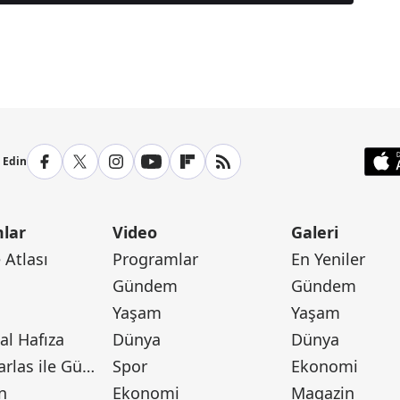
anşetleri İçin Tıklayın
p Edin
lar
Video
Galeri
Atlası
Programlar
En Yeniler
Gündem
Gündem
Yaşam
Yaşam
l Hafıza
Dünya
Dünya
Canan Barlas ile Gündem
Spor
Ekonomi
n
Ekonomi
Magazin