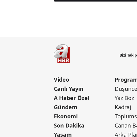
Günün M
Bizi Taki
Video
Program
Canlı Yayın
Düşünce 
A Haber Özel
Yaz Boz
Gündem
Kadraj
Ekonomi
Toplumsa
Son Dakika
Yaşam
Arka Pla