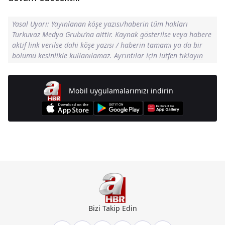
Yasal Uyarı: Yayınlanan köşe yazısı/haberin tüm hakları
Turkuvaz Medya Grubu’na aittir. Kaynak gösterilse veya habere
aktif link verilse dahi köşe yazısı / haberin tamamı ya da bir
bölümü kesinlikle kullanılamaz. Ayrıntılar için lütfen
tıklayın
Mobil uygulamalarımızı indirin
Günün Manşetleri İçin Tıklayın
Bizi Takip Edin