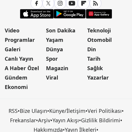
Video
Son Dakika
Teknoloji
Programlar
Yaşam
Otomobil
Galeri
Dünya
Din
Canlı Yayın
Spor
Tarih
A Haber Özel
Magazin
Sağlık
Gündem
Viral
Yazarlar
Ekonomi
RSS
•
Bize Ulaşın
•
Künye/İletişim
•
Veri Politikası
•
Frekanslar
•
Arşiv
•
Yayın Akışı
•
Gizlilik Bildirimi
•
Hakkımızda
•
Yayın İlkeleri
•