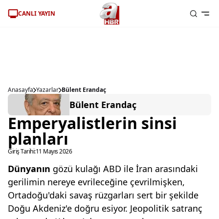
CANLI YAYIN
Anasayfa
Yazarlar
Bülent Erandaç
Bülent Erandaç
Emperyalistlerin sinsi
planları
Giriş Tarihi:
11 Mayıs 2026
Dünyanın
gözü kulağı ABD ile İran arasındaki
gerilimin nereye evrileceğine çevrilmişken,
Ortadoğu'daki savaş rüzgarları sert bir şekilde
Doğu Akdeniz'e doğru esiyor. Jeopolitik satranç