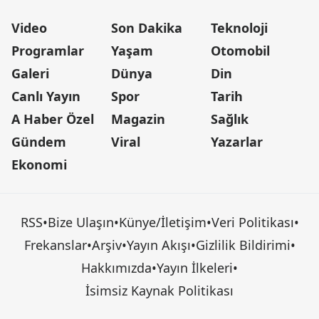
Video
Son Dakika
Teknoloji
Programlar
Yaşam
Otomobil
Galeri
Dünya
Din
Canlı Yayın
Spor
Tarih
A Haber Özel
Magazin
Sağlık
Gündem
Viral
Yazarlar
Ekonomi
RSS
•
Bize Ulaşın
•
Künye/İletişim
•
Veri Politikası
•
Frekanslar
•
Arşiv
•
Yayın Akışı
•
Gizlilik Bildirimi
•
Hakkımızda
•
Yayın İlkeleri
•
İsimsiz Kaynak Politikası