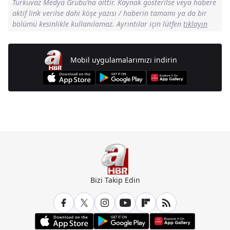
Turkuvaz Medya Grubu’na aittir. Kaynak gösterilse veya habere
aktif link verilse dahi köşe yazısı / haberin tamamı ya da bir
bölümü kesinlikle kullanılamaz. Ayrıntılar için lütfen
tıklayın
Mobil uygulamalarımızı indirin
Günün Manşetleri İçin Tıklayın
Bizi Takip Edin