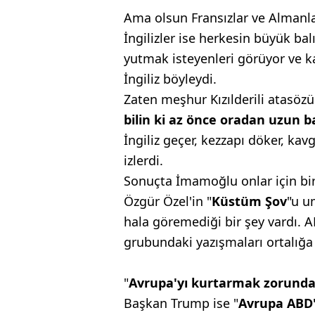
Ama olsun Fransızlar ve Almanla
İngilizler ise herkesin büyük bal
yutmak isteyenleri görüyor ve k
İngiliz böyleydi.
Zaten meşhur Kızılderili atasöz
bilin ki az
önce oradan uzun
b
İngiliz geçer, kezzapı döker, kav
izlerdi.
Sonuçta İmamoğlu onlar için bir 
Özgür Özel'in "
Küstüm
Şov
"u u
hala göremediği
bir şey vardı.
grubundaki yazışmaları
ortalığa
"
Avrupa'yı kurtarmak
zorunda
Başkan Trump
ise "
Avrupa ABD'