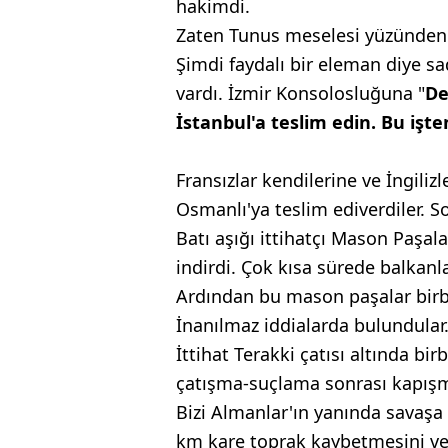
hakimdi.
Zaten Tunus meselesi yüzünden O
Şimdi faydalı bir eleman diye sa
vardı. İzmir Konsolosluğuna "
De
İstanbul'a
teslim edin. Bu işte
Fransızlar kendilerine ve İngiliz
Osmanlı'ya teslim ediverdiler. So
Batı aşığı ittihatçı Mason Paşa
indirdi. Çok kısa sürede balkanla
Ardından bu mason paşalar birbir
İnanılmaz iddialarda bulundular.
İttihat Terakki çatısı altında bir
çatışma-suçlama sonrası kapış
Bizi Almanlar'ın yanında savaş
km kare toprak kaybetmesini ve 