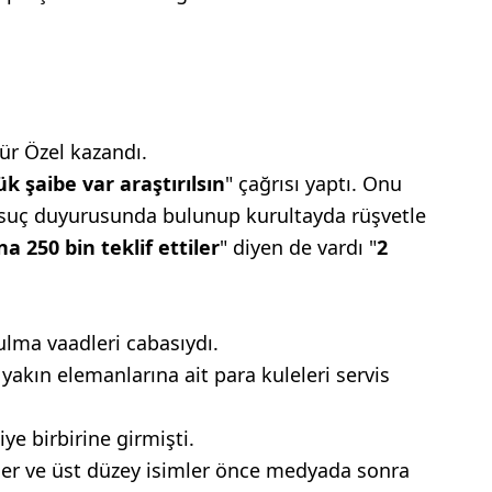
r Özel kazandı.
ük
şaibe var araştırılsın
"
çağrısı yaptı. Onu
 suç duyurusunda
bulunup kurultayda
rüşvetle
na 250
bin teklif ettiler
" diyen
de vardı "
2
bulma vaadleri cabasıydı.
kın elemanlarına ait para kuleleri servis
diye
birbirine girmişti.
ler ve üst düzey isimler önce medyada sonra