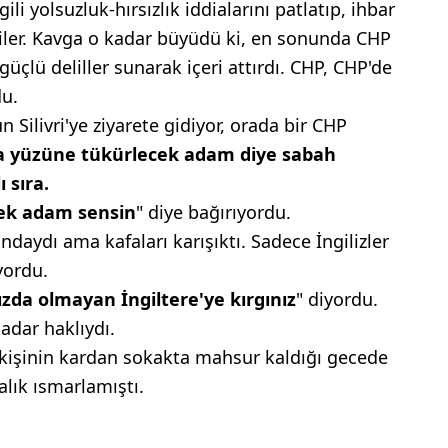
li yolsuzluk-hırsızlık iddialarını patlatıp, ihbar
diler. Kavga o kadar büyüdü ki, en sonunda CHP
çlü deliller sunarak içeri attırdı. CHP, CHP'de
du.
Silivri'ye ziyarete gidiyor, orada bir CHP
na yüzüne
tükürlecek adam diye
sabah
 sıra.
cek adam
sensin
" diye bağırıyordu.
aydı ama kafaları karışıktı. Sadece İngilizler
yordu.
ızda olmayan
İngiltere'ye kırgınız
" diyordu.
dar haklıydı.
kişinin kardan sokakta mahsur kaldığı gecede
alık ısmarlamıştı.