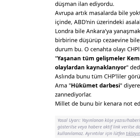
düşman
ilan ediyordu.
Avrupa artık masalarda bile yokt
içinde, ABD'nin üzerindeki asala
Londra bile Ankara'ya yanaşmak 
birbirine düşürüp cezaevine bile 
durum bu. O cenahta olayı CHPl
"
Yaşanan tüm
gelişmeler Kem
olaylardan
kaynaklanıyor
" ded
Aslında bunu tüm CHP'liler görü
Ama "
Hükümet
darbesi
" diyer
zannediyorlar.
Millet de bunu bir kenara not ed
Yasal Uyarı: Yayınlanan köşe yazısı/haber
gösterilse veya habere aktif link verilse 
kullanılamaz. Ayrıntılar için lütfen
tıklayı