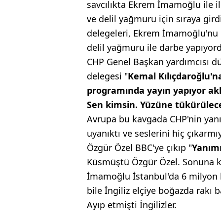
savcılıkta Ekrem İmamoğlu ile ilgi
ve delil yağmuru için sıraya gir
delegeleri, Ekrem İmamoğlu'nu gü
delil yağmuru ile darbe yapıyor
CHP Genel Başkan yardımcısı dün 
delegesi "
Kemal
Kılıçdaroğlu'
programında
yayın yapıyor aklı
Sen kimsin. Yüzüne
tükürüle
Avrupa bu kavgada CHP'nin yanınd
uyanıktı ve seslerini hiç çıkarmı
Özgür Özel BBC'ye çıkıp "
Yanım
Küsmüştü Özgür Özel. Sonuna ka
İmamoğlu İstanbul'da 6 milyon 
bile İngiliz elçiye boğazda rakı b
Ayıp etmişti İngilizler.