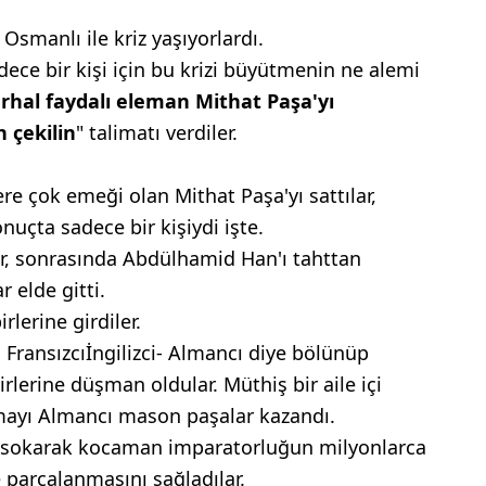
smanlı ile kriz yaşıyorlardı.
dece bir kişi için bu krizi büyütmenin ne alemi
rhal
faydalı eleman Mithat
Paşa'yı
n
çekilin
" talimatı verdiler.
lere çok emeği olan Mithat Paşa'yı sattılar,
nuçta sadece bir kişiydi işte.
lar, sonrasında Abdülhamid Han'ı tahttan
r elde gitti.
lerine girdiler.
 Fransızcıİngilizci- Almancı diye bölünüp
birlerine düşman oldular. Müthiş bir aile içi
mayı Almancı mason paşalar kazandı.
a sokarak kocaman imparatorluğun milyonlarca
parçalanmasını sağladılar.