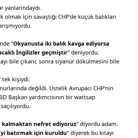
r yanlarındaydı.
ık olmak için savaştığı CHP'de küçük balıkları
arışmıyordu.
ünde "
Okyanusta
iki balık kavga
ediyorsa
acaklı İngilizler
geçmiştir
" deniyordu.
gayı bile çıkarır, sonra siyanür dökülmesini bile
tek kişiydi.
murlarında
değildi. Üstelik Avrupacı
CHP'nin
 ABD Başkan
yardımcısının bir wattsap
 saçılıyordu.
 kalmaktan
nefret ediyoruz
" diyordu
adam.
yi
batırmak için kuruldu
"
diyerek bu kıtayı