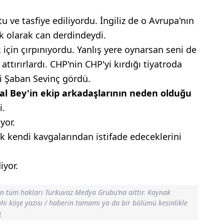
u ve tasfiye ediliyordu. İngiliz de o Avrupa'nın
k olarak can derdindeydi.
için çırpınıyordu. Yanlış yere oynarsan seni de
attırırlardı. CHP'nin CHP'yi kırdığı tiyatroda
i Şaban Sevinç gördü.
al
Bey'in ekip
arkadaşlarının neden
olduğu
i.
yor.
ek kendi
kavgalarından istifade
edeceklerini
iyor.
in tüm hakları Turkuvaz Medya Grubu’na aittir. Kaynak
dahi köşe yazısı / haberin tamamı ya da bir bölümü kesinlikle
n