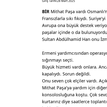
Giriş Tarihi:
28 Mart 2025
Bİ
R
Mithat Paşa vardı Osmanlı'nı
Fransızlarla sıkı fıkıydı. Suriye'y
Avrupa ona büyük destek veriyor
paşalar içinde o da bulunuyordu
Sultan Abdülhamid Han onu İzmi
Ermeni yardımcısından operasyon
sığınmayı seçti.
Büyük hizmeti vardı onlara. Anca
kapalıydı. Sorun değildi.
Onu seven çok elçiler vardı. Açık
Mithat Paşa'ya yardım için diğer 
konsolosluğuna koştu. Çok sevdik
kurtarırız diye saatlerce toplantı