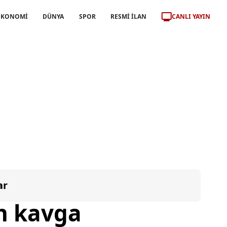
CANLI YAYIN
EKONOMİ
DÜNYA
SPOR
RESMİ İLAN
ar
an kavga