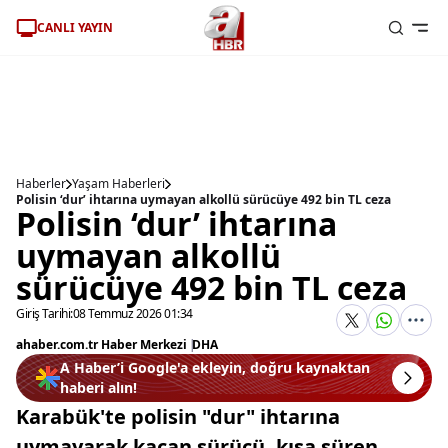
CANLI YAYIN
Haberler
Yaşam Haberleri
Polisin ‘dur’ ihtarına uymayan alkollü sürücüye 492 bin TL ceza
Polisin ‘dur’ ihtarına
uymayan alkollü
sürücüye 492 bin TL ceza
Giriş Tarihi:
08 Temmuz 2026 01:34
ahaber.com.tr Haber Merkezi
|
DHA
A Haber’i Google'a ekleyin, doğru kaynaktan
haberi alın!
Karabük'te polisin "dur" ihtarına
uymayarak kaçan sürücü, kısa süren