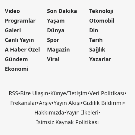
Video
Son Dakika
Teknoloji
Programlar
Yaşam
Otomobil
Galeri
Dünya
Din
Canlı Yayın
Spor
Tarih
A Haber Özel
Magazin
Sağlık
Gündem
Viral
Yazarlar
Ekonomi
RSS
•
Bize Ulaşın
•
Künye/İletişim
•
Veri Politikası
•
Frekanslar
•
Arşiv
•
Yayın Akışı
•
Gizlilik Bildirimi
•
Hakkımızda
•
Yayın İlkeleri
•
İsimsiz Kaynak Politikası