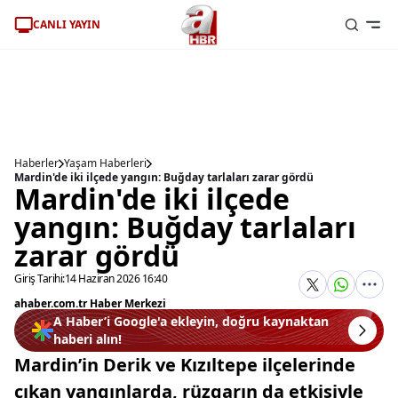
CANLI YAYIN
Haberler
Yaşam Haberleri
Mardin'de iki ilçede yangın: Buğday tarlaları zarar gördü
Mardin'de iki ilçede
yangın: Buğday tarlaları
zarar gördü
Giriş Tarihi:
14 Haziran 2026 16:40
ahaber.com.tr Haber Merkezi
A Haber’i Google'a ekleyin, doğru kaynaktan
haberi alın!
Mardin’in Derik ve Kızıltepe ilçelerinde
çıkan yangınlarda, rüzgarın da etkisiyle