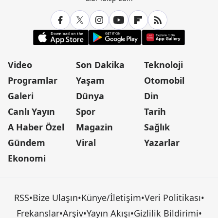
Video
Son Dakika
Teknoloji
Programlar
Yaşam
Otomobil
Galeri
Dünya
Din
Canlı Yayın
Spor
Tarih
A Haber Özel
Magazin
Sağlık
Gündem
Viral
Yazarlar
Ekonomi
RSS
•
Bize Ulaşın
•
Künye/İletişim
•
Veri Politikası
•
Frekanslar
•
Arşiv
•
Yayın Akışı
•
Gizlilik Bildirimi
•